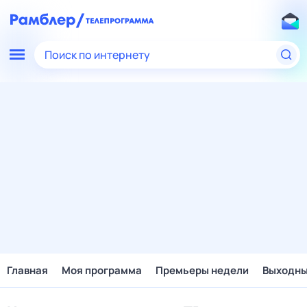
Поиск по интернету
Главная
Моя программа
Премьеры недели
Выходн