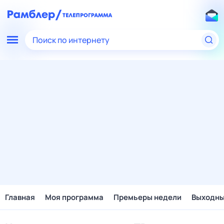
Поиск по интернету
Главная
Моя программа
Премьеры недели
Выходн