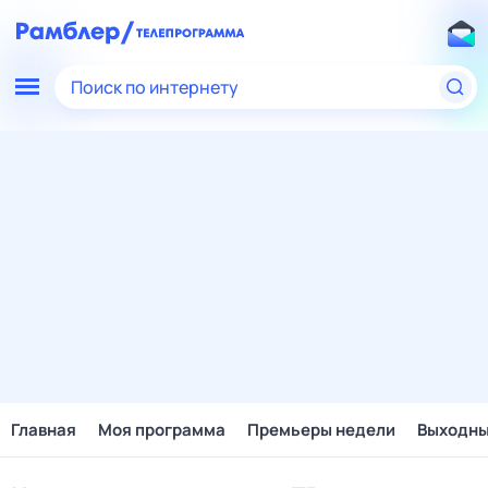
Поиск по интернету
Главная
Моя программа
Премьеры недели
Выходн