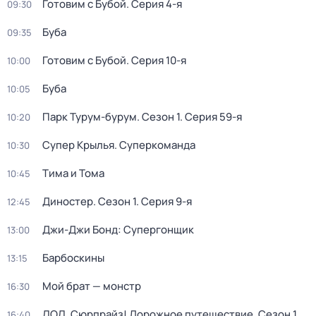
Готовим с Бубой
. Серия 4-я
09:30
Буба
09:35
Готовим с Бубой
. Серия 10-я
10:00
Буба
10:05
Парк Турум-бурум
. Сезон 1
. Серия 59-я
10:20
Супер Крылья. Суперкоманда
10:30
Тима и Тома
10:45
Диностер
. Сезон 1
. Серия 9-я
12:45
Джи-Джи Бонд: Супергонщик
13:00
Барбоскины
13:15
Мой брат — монстр
16:30
ЛОЛ. Сюрпрайз! Дорожное путешествие
. Сезон 1
.
16:40