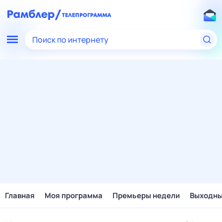
Поиск по интернету
Главная
Моя программа
Премьеры недели
Выходн