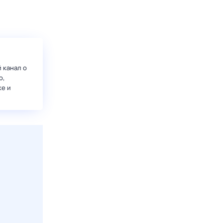
 канал о
о,
ке и