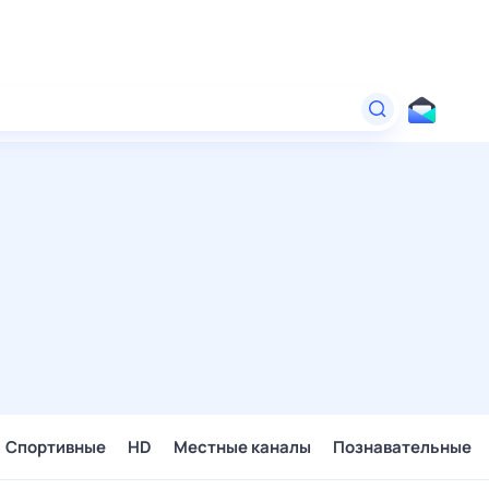
Спортивные
HD
Местные каналы
Познавательные