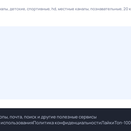
налы
детские
спортивные
hd
местные каналы
познавательные
20 
опы, почта, поиск и другие полезные сервисы
 использования
Политика конфиденциальности
Лайки
Топ-100