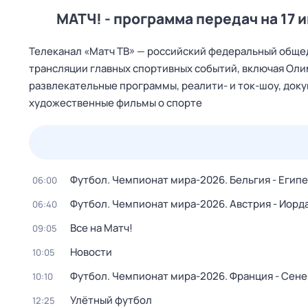
МАТЧ! - программа передач на 17 
Телеканал «Матч ТВ» — российский федеральный общед
трансляции главных спортивных событий, включая Оли
развлекательные программы, реалити- и ток-шоу, док
художественные фильмы о спорте
22 июл,
ср
23 июл,
чт
24 июл,
пт
25 июл,
сб
Футбол. Чемпионат мира-2026. Бельгия - Египе
06:00
Футбол. Чемпионат мира-2026. Австрия - Иорд
06:40
Все на Матч!
09:05
Новости
10:05
Футбол. Чемпионат мира-2026. Франция - Сене
10:10
Улётный футбол
12:25