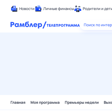
Новости
Личные финансы
Родители и дет
Здоровье
Поиск по инте
Развлечен
Дом и уют
Спорт
Карьера
Авто
Технологи
Жизненные
Сберегаем
Гороскопы
Главная
Моя программа
Премьеры недели
Вых