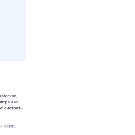
в Москве,
втра и на
об смотреть
ск
Омск