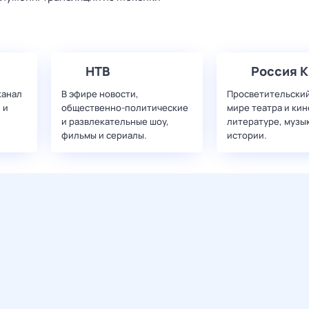
НТВ
Россия К
канал
В эфире новости,
Просветительский
 и
общественно-политические
мире театра и кин
и развлекательные шоу,
литературе, музы
фильмы и сериалы.
истории.