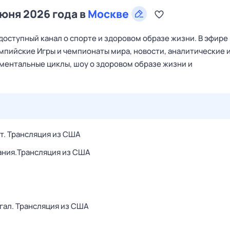
июня 2026 года в
Москве
оступный канал о спорте и здоровом образе жизни. В эфире
мпийские Игры и чемпионаты мира, новости, аналитические 
ументальные циклы, шоу о здоровом образе жизни и
26 июл,
вс
27 июл,
пн
28 июл,
вт
29 июл,
ср
30 июл,
т. Трансляция из США
ания.Трансляция из США
гал. Трансляция из США