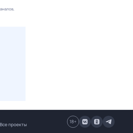
каналов
18
+
Все проекты