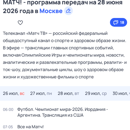
МАТЧ! - программа передач на 28 июня
2026 года в
Москве
18
Телеканал «Матч ТВ» — российский федеральный
общедоступный канал о спорте и здоровом образе жизни.
В эфире — трансляции главных спортивных событий,
включая Олимпийские Игры и чемпионаты мира, новости,
аналитические и развлекательные программы, реалити- и
ток-шоу, документальные циклы, шоу о здоровом образе
жизни и художественные фильмы о спорте
26 июл,
вс
27 июл,
пн
28 июл,
вт
29 июл,
ср
30 июл,
Футбол. Чемпионат мира-2026. Иордания -
06:00
Аргентина. Трансляция из США
Все на Матч!
07:05