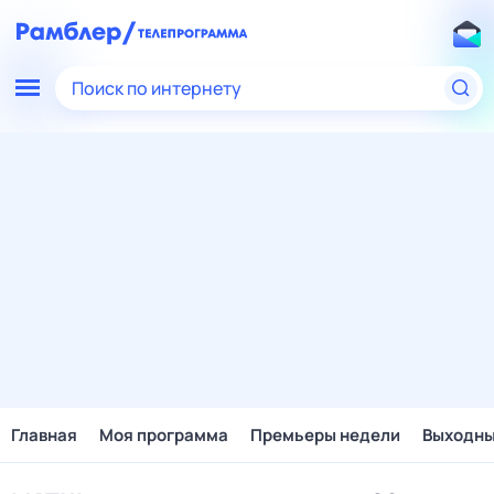
Поиск по интернету
Главная
Моя программа
Премьеры недели
Выходн