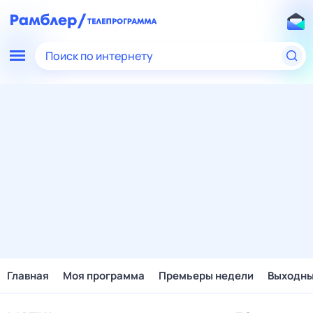
Поиск по интернету
Главная
Моя программа
Премьеры недели
Выходн