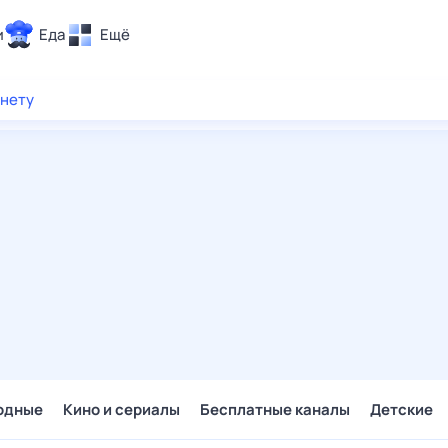
и
Еда
Ещё
Почта
рнету
ия и отдых
Поиск
Погода
ТВ-программа
и и тренды
 ситуации
 вместе
Помощь
одные
Кино и сериалы
Бесплатные каналы
Детские