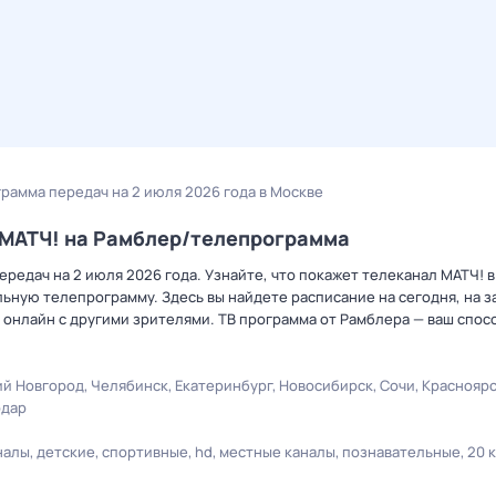
грамма передач на 2 июля 2026 года в Москве
а МАТЧ! на Рамблер/телепрограмма
редач на 2 июля 2026 года. Узнайте, что покажет телеканал МАТЧ! в
ную телепрограмму. Здесь вы найдете расписание на сегодня, на за
онлайн с другими зрителями. ТВ программа от Рамблера — ваш спос
й Новгород
Челябинск
Екатеринбург
Новосибирск
Сочи
Краснояр
одар
налы
детские
спортивные
hd
местные каналы
познавательные
20 