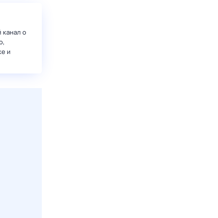
 канал о
о,
ке и