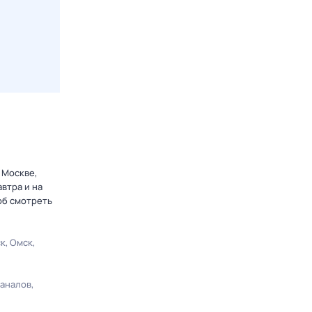
 Москве,
втра и на
об смотреть
ск
Омск
каналов