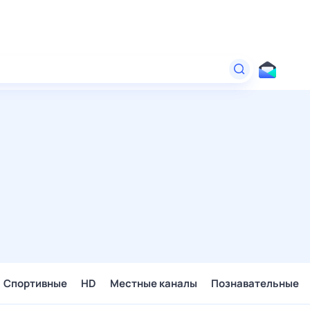
Спортивные
HD
Местные каналы
Познавательные