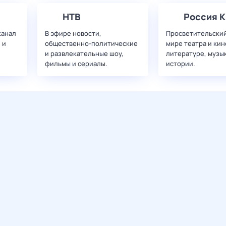
НТВ
Россия К
канал
В эфире новости,
Просветительский
 и
общественно-политические
мире театра и кин
и развлекательные шоу,
литературе, музы
фильмы и сериалы.
истории.