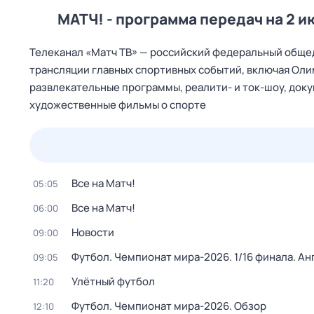
МАТЧ! - программа передач на 2 и
Телеканал «Матч ТВ» — российский федеральный общед
трансляции главных спортивных событий, включая Оли
развлекательные программы, реалити- и ток-шоу, док
художественные фильмы о спорте
25 июл,
сб
26 июл,
вс
27 июл,
пн
28 июл,
вт
Все на Матч!
05:05
Все на Матч!
06:00
Новости
09:00
Футбол. Чемпионат мира-2026. 1/16 финала. Ан
09:05
Улётный футбол
11:20
Футбол. Чемпионат мира-2026. Обзор
12:10