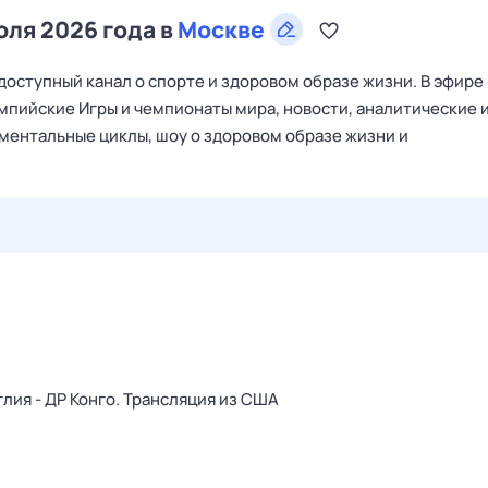
юля 2026 года в
Москве
оступный канал о спорте и здоровом образе жизни. В эфире
мпийские Игры и чемпионаты мира, новости, аналитические 
ументальные циклы, шоу о здоровом образе жизни и
29 июл,
ср
30 июл,
чт
31 июл,
пт
1 авг,
сб
2 авг,
вс
глия - ДР Конго. Трансляция из США