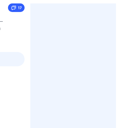
17
 —
и
3 авг,
пн
4 авг,
вт
5 авг,
ср
6 авг,
чт
Вчера
Сегодня