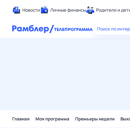
Новости
Личные финансы
Родители и дет
Здоровье
Поиск по инте
Развлечен
Дом и уют
Спорт
Карьера
Авто
Технологи
Жизненные
Сберегаем
Гороскопы
Главная
Моя программа
Премьеры недели
Вых