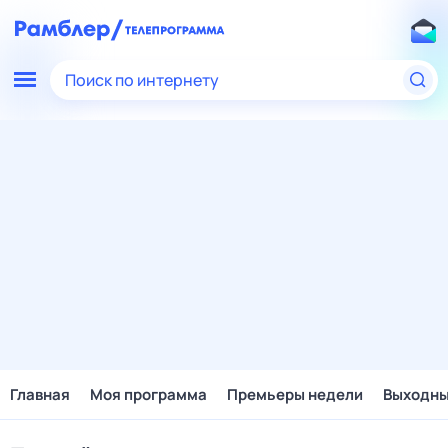
Поиск по интернету
Главная
Моя программа
Премьеры недели
Выходн