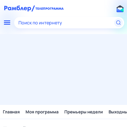
Поиск по интернету
Главная
Моя программа
Премьеры недели
Выходн