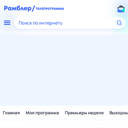
Поиск по интернету
Главная
Моя программа
Премьеры недели
Выходн