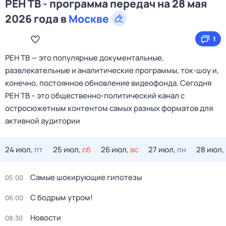
РЕН ТВ - программа передач на 28 мая
2026 года в
Москве
1
РЕН ТВ — это популярные документальные,
развлекательные и аналитические программы, ток-шоу и,
конечно, постоянное обновление видеофонда. Сегодня
РЕН ТВ – это общественно-политический канал с
остросюжетным контентом самых разных форматов для
активной аудитории
24 июл,
пт
25 июл,
сб
26 июл,
вс
27 июл,
пн
28 июл,
Самые шoкиpующие гипотезы
05:00
С бодрым утром!
06:00
Новости
08:30