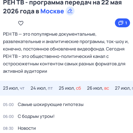
РЕН ТВ - программа передач на 22 мая
2026 года в
Москве
1
РЕН ТВ — это популярные документальные,
развлекательные и аналитические программы, ток-шоу и,
конечно, постоянное обновление видеофонда. Сегодня
РЕН ТВ – это общественно-политический канал с
остросюжетным контентом самых разных форматов для
активной аудитории
23 июл,
чт
24 июл,
пт
25 июл,
сб
26 июл,
вс
27 июл,
Самые шoкиpующие гипотезы
05:00
С бодрым утром!
06:00
Новости
08:30