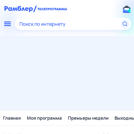
Поиск по интернету
Главная
Моя программа
Премьеры недели
Выходн