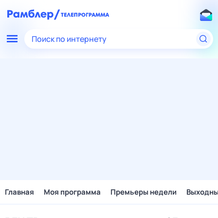
Поиск по интернету
Главная
Моя программа
Премьеры недели
Выходн