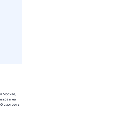
 в Москве,
втра и на
об смотреть