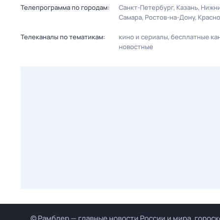
Телепрограмма по городам:
Санкт-Петербург
Казань
Нижни
Самара
Ростов-на-Дону
Красн
Телеканалы по тематикам:
кино и сериалы
бесплатные ка
новостные
© Рамблер — главные новости России и мира, гороск