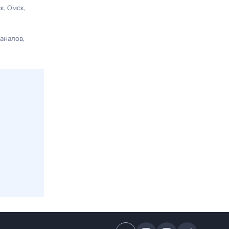
ск
Омск
каналов