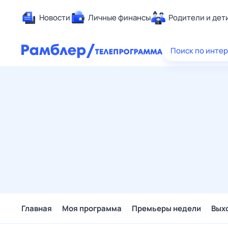
Новости
Личные финансы
Родители и дет
Здоровье
Поиск по инте
Развлечен
Дом и уют
Спорт
Карьера
Авто
Технологи
Жизненные
Сберегаем
Гороскопы
Главная
Моя программа
Премьеры недели
Вых