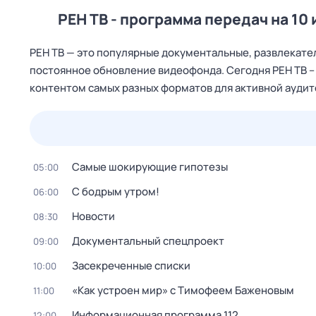
РЕН ТВ - программа передач на 10
РЕН ТВ — это популярные документальные, развлекател
постоянное обновление видеофонда. Сегодня РЕН ТВ 
контентом самых разных форматов для активной ауди
22 июл,
ср
23 июл,
чт
24 июл,
пт
25 июл,
сб
Самые шoкиpующие гипотезы
05:00
С бодрым утром!
06:00
Новости
08:30
Документальный спецпроект
09:00
Зaceкрeченные списки
10:00
«Как устроен мир» с Тимофеем Баженовым
11:00
Информационная программа 112
12:00