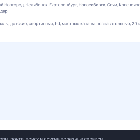
й Новгород
Челябинск
Екатеринбург
Новосибирск
Сочи
Краснояр
одар
налы
детские
спортивные
hd
местные каналы
познавательные
20 
опы, почта, поиск и другие полезные сервисы