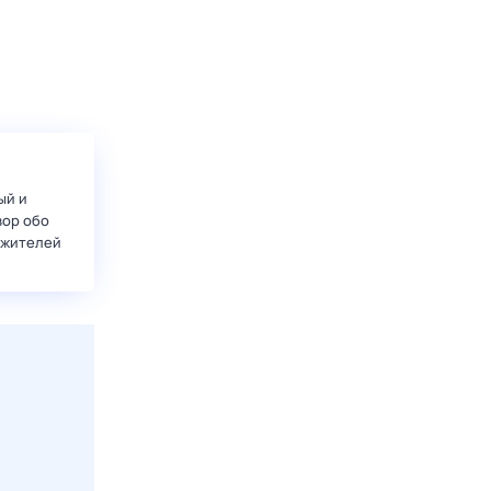
ый и
вор обо
 жителей