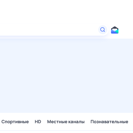
Спортивные
HD
Местные каналы
Познавательные