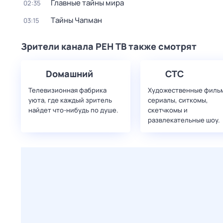
Главные тайны мира
02:35
Тaйны Чапман
03:15
Зрители канала РЕН ТВ также смотрят
Dомашний
СТС
Телевизионная фабрика
Художественные филь
уюта, где каждый зритель
сериалы, ситкомы,
найдет что‑нибудь по душе.
скетчкомы и
развлекательные шоу.