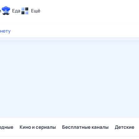
и
Еда
Ещё
Почта
рнету
ия и отдых
Поиск
Погода
ТВ-программа
и и тренды
 ситуации
 вместе
Помощь
одные
Кино и сериалы
Бесплатные каналы
Детские