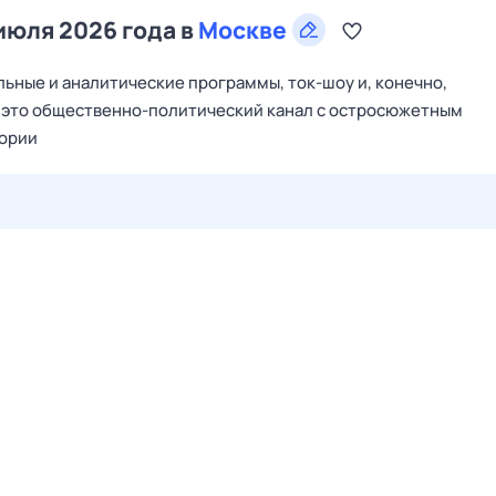
 июля 2026 года в
Москве
ьные и аналитические программы, ток-шоу и, конечно,
– это общественно-политический канал с остросюжетным
тории
26 июл,
вс
27 июл,
пн
28 июл,
вт
29 июл,
ср
30 июл,