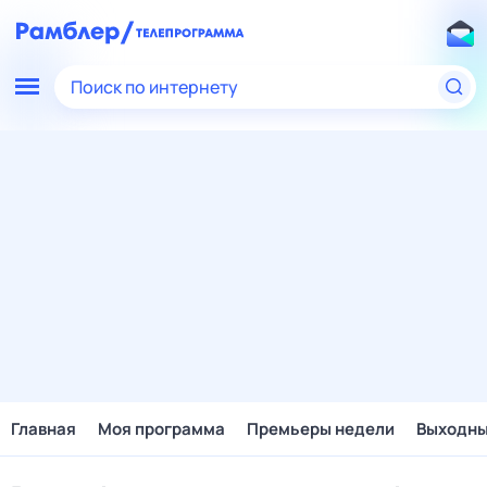
Поиск по интернету
Главная
Моя программа
Премьеры недели
Выходн