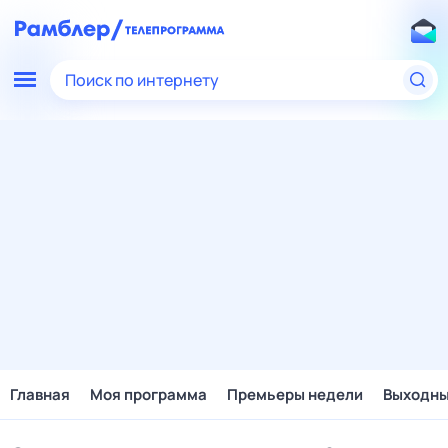
Поиск по интернету
Главная
Моя программа
Премьеры недели
Выходн