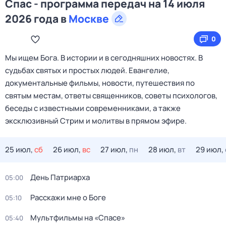
Спас - программа передач на 14 июля
2026 года в
Москве
0
Мы ищем Бога. В истории и в сегодняшних новостях. В
судьбах святых и простых людей. Евангелие,
документальные фильмы, новости, путешествия по
святым местам, ответы священников, советы психологов,
беседы с известными современниками, а также
эксклюзивный Стрим и молитвы в прямом эфире.
25 июл,
сб
26 июл,
вс
27 июл,
пн
28 июл,
вт
29 июл,
Дeнь Патриаpха
05:00
Расскажи мне о Боге
05:10
Мультфильмы на «Спасе»
05:40