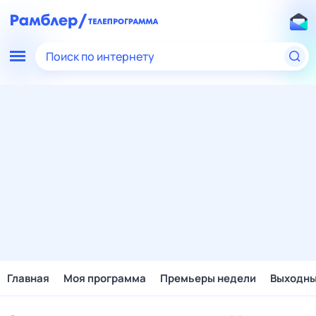
Поиск по интернету
Главная
Моя программа
Премьеры недели
Выходн