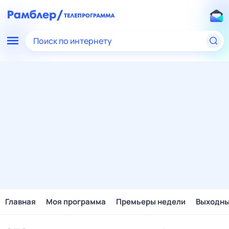
Поиск по интернету
Главная
Моя программа
Премьеры недели
Выходн