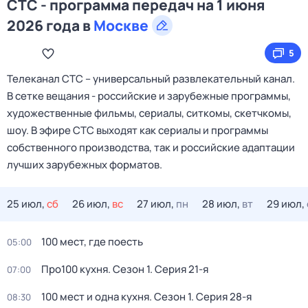
СТС - программа передач на 1 июня
2026 года в
Москве
5
Телеканал CTC – универсальный развлекательный канал.
В сетке вещания - российские и зарубежные программы,
художественные фильмы, сериалы, ситкомы, скетчкомы,
шоу. В эфире СТС выходят как сериалы и программы
собственного производства, так и российские адаптации
лучших зарубежных форматов.
25 июл,
сб
26 июл,
вс
27 июл,
пн
28 июл,
вт
29 июл,
100 мест, где поесть
05:00
Про100 кухня
. Сезон 1
. Серия 21-я
07:00
100 мест и одна кухня
. Сезон 1
. Серия 28-я
08:30