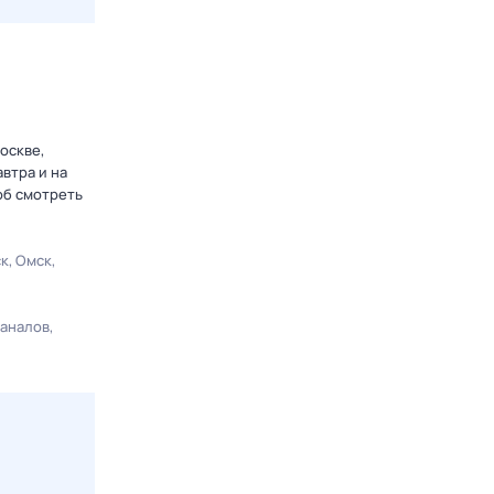
оскве,
втра и на
об смотреть
ск
Омск
каналов