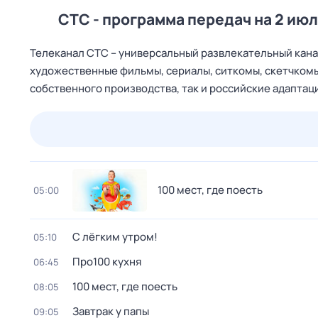
СТС - программа передач на 2 июл
Телеканал CTC – универсальный развлекательный канал
художественные фильмы, сериалы, ситкомы, скетчкомы
собственного производства, так и российские адапта
22 июл,
ср
23 июл,
чт
24 июл,
пт
25 июл,
сб
100 мест, где поесть
05:00
С лёгким утром!
05:10
Про100 кухня
06:45
100 мест, где поесть
08:05
Завтрак у папы
09:05