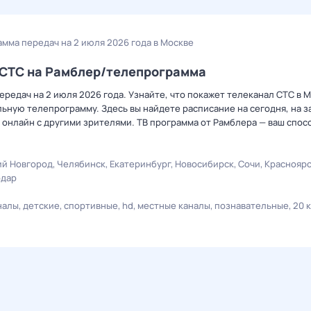
амма передач на 2 июля 2026 года в Москве
а СТС на Рамблер/телепрограмма
редач на 2 июля 2026 года. Узнайте, что покажет телеканал СТС в М
ную телепрограмму. Здесь вы найдете расписание на сегодня, на за
онлайн с другими зрителями. ТВ программа от Рамблера — ваш спос
й Новгород
Челябинск
Екатеринбург
Новосибирск
Сочи
Краснояр
одар
налы
детские
спортивные
hd
местные каналы
познавательные
20 