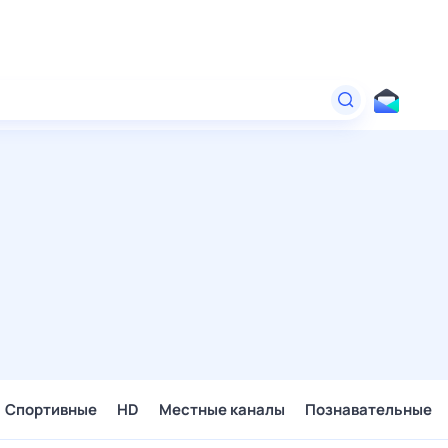
Спортивные
HD
Местные каналы
Познавательные