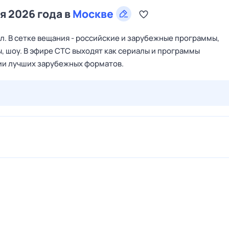
я 2026 года в
Москве
. В сетке вещания - российские и зарубежные программы,
, шоу. В эфире СТС выходят как сериалы и программы
ции лучших зарубежных форматов.
26 июл,
вс
27 июл,
пн
28 июл,
вт
29 июл,
ср
30 июл,