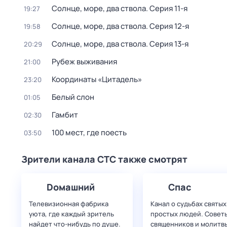
Солнце, море, два ствола
. Серия 11-я
19:27
Солнце, море, два ствола
. Серия 12-я
19:58
Солнце, море, два ствола
. Серия 13-я
20:29
Рубеж выживания
21:00
Координаты «Цитадель»
23:20
Белый слон
01:05
Гамбит
02:30
100 мест, где поесть
03:50
Зрители канала СТС также смотрят
Dомашний
Спас
Телевизионная фабрика
Канал о судьбах святых
уюта, где каждый зритель
простых людей. Совет
найдет что‑нибудь по душе.
священников и молитвы