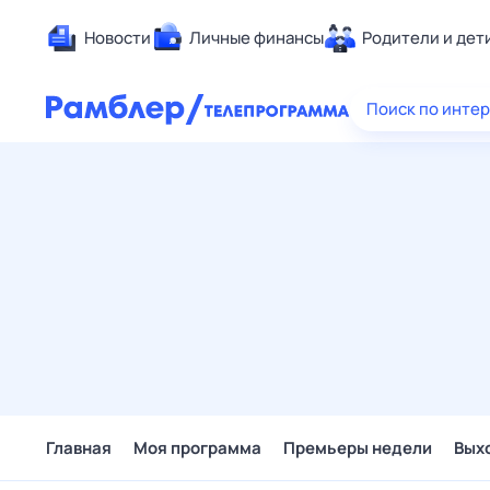
Новости
Личные финансы
Родители и дет
Здоровье
Поиск по инте
Развлечен
Дом и уют
Спорт
Карьера
Авто
Технологи
Жизненные
Сберегаем
Гороскопы
Главная
Моя программа
Премьеры недели
Вых