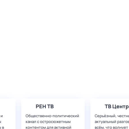
РЕН ТВ
ТВ Центр
 и
Общественно-политический
Серьёзный, честн
ы
канал с остросюжетным
актуальный разго
 в
контентом для активной
всём, что волнует