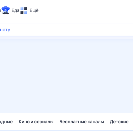
и
Еда
Ещё
Почта
рнету
ия и отдых
Поиск
Погода
ТВ-программа
и и тренды
 ситуации
 вместе
Помощь
одные
Кино и сериалы
Бесплатные каналы
Детские