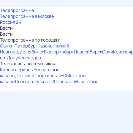
Телепрограмма
Телепрограмма в Москве
Россия 24
Вести
Вести
Телепрограмма по городам:
Санкт-Петербург
Казань
Нижний
Новгород
Челябинск
Екатеринбург
Новосибирск
Сочи
Красноя
на-Дону
Краснодар
Телеканалы по тематикам:
Кино и сериалы
Бесплатные
каналы
Детские
Спортивные
HD
Местные
каналы
Познавательные
20 каналов
Новостные