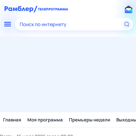
Поиск по интернету
Главная
Моя программа
Премьеры недели
Выходн