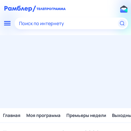
Поиск по интернету
Главная
Моя программа
Премьеры недели
Выходн