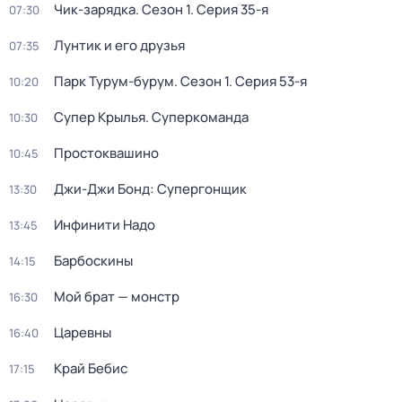
Чик-зарядка
. Сезон 1
. Серия 35-я
07:30
Лунтик и его друзья
07:35
Парк Турум-бурум
. Сезон 1
. Серия 53-я
10:20
Супер Крылья. Суперкоманда
10:30
Простоквашино
10:45
Джи-Джи Бонд: Супергонщик
13:30
Инфинити Надо
13:45
Барбоскины
14:15
Мой брат — монстр
16:30
Царевны
16:40
Край Бебис
17:15