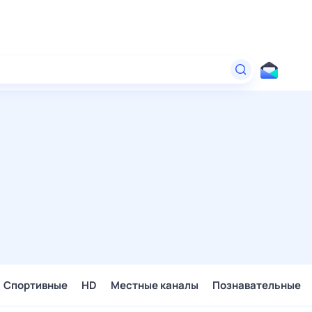
Спортивные
HD
Местные каналы
Познавательные