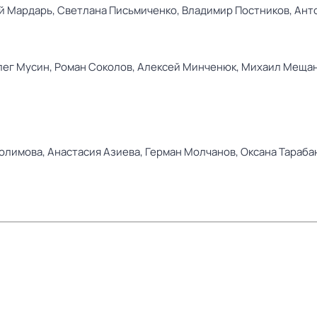
й Мардарь,
Светлана Письмиченко,
Владимир Постников,
Ант
лег Мусин,
Роман Соколов,
Алексей Минченюк,
Михаил Меща
олимова,
Анастасия Азиева,
Герман Молчанов,
Оксана Тараба