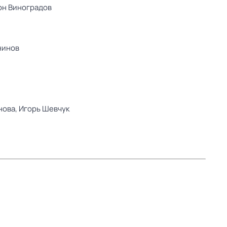
он Виноградов
нинов
нова,
Игорь Шевчук