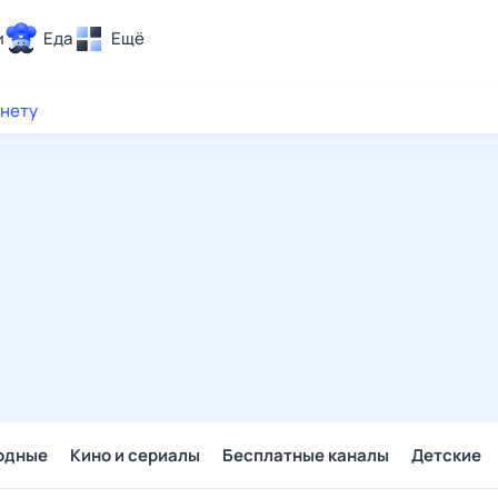
и
Еда
Ещё
Почта
рнету
ия и отдых
Поиск
Погода
ТВ-программа
и и тренды
 ситуации
 вместе
Помощь
одные
Кино и сериалы
Бесплатные каналы
Детские