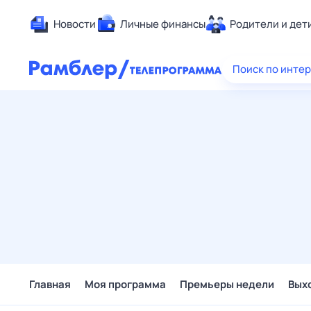
Новости
Личные финансы
Родители и дет
Здоровье
Поиск по инте
Развлечен
Дом и уют
Спорт
Карьера
Авто
Технологи
Жизненные
Сберегаем
Гороскопы
Главная
Моя программа
Премьеры недели
Вых