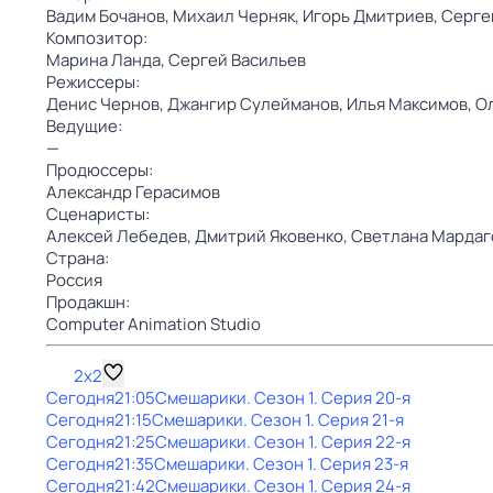
Вадим Бочанов,
Михаил Черняк,
Игорь Дмитриев,
Серге
Композитор:
Марина Ланда,
Сергей Васильев
Режиссеры:
Денис Чернов,
Джангир Сулейманов,
Илья Максимов,
О
Ведущие:
—
Продюссеры:
Александр Герасимов
Сценаристы:
Алексей Лебедев,
Дмитрий Яковенко,
Светлана Мардаг
Страна:
Россия
Продакшн:
Computer Animation Studio
2x2
Сегодня
21:05
Смешарики
. Сезон 1
. Серия 20-я
Сегодня
21:15
Смешарики
. Сезон 1
. Серия 21-я
Сегодня
21:25
Смешарики
. Сезон 1
. Серия 22-я
Сегодня
21:35
Смешарики
. Сезон 1
. Серия 23-я
Сегодня
21:42
Смешарики
. Сезон 1
. Серия 24-я