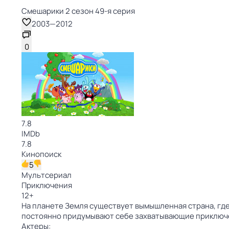
Смешарики 2 сезон 49-я серия
2003
—
2012
0
7.8
IMDb
7.8
Кинопоиск
5
Мультсериал
Приключения
12
+
На планете Земля существует вымышленная страна, где
постоянно придумывают себе захватывающие приключ
Актеры: