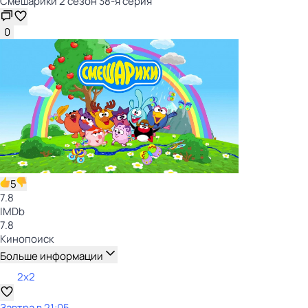
Смешарики 2 сезон 38-я серия
0
5
7.8
IMDb
7.8
Кинопоиск
Больше информации
2x2
Завтра в 21:05