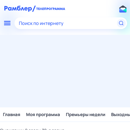
Поиск по интернету
Главная
Моя программа
Премьеры недели
Выходн