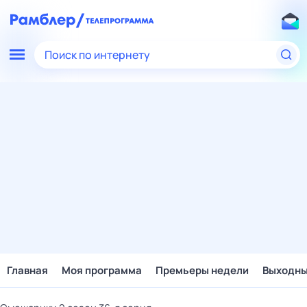
Поиск по интернету
Главная
Моя программа
Премьеры недели
Выходн