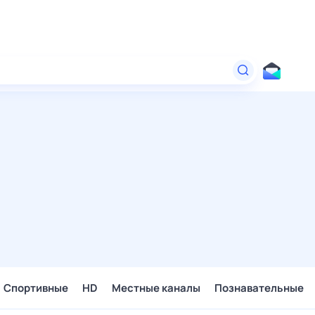
Спортивные
HD
Местные каналы
Познавательные