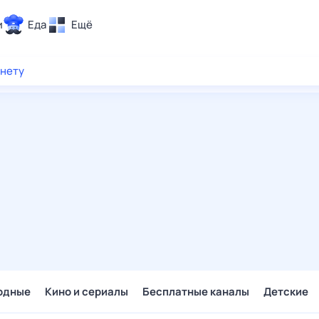
и
Еда
Ещё
Почта
рнету
ия и отдых
Поиск
Погода
ТВ-программа
и и тренды
 ситуации
 вместе
Помощь
одные
Кино и сериалы
Бесплатные каналы
Детские