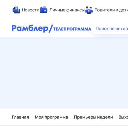
Новости
Личные финансы
Родители и дет
Здоровье
Поиск по инте
Развлечен
Дом и уют
Спорт
Карьера
Авто
Технологи
Жизненные
Сберегаем
Гороскопы
Главная
Моя программа
Премьеры недели
Вых