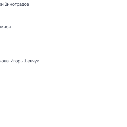
он Виноградов
нинов
нова,
Игорь Шевчук