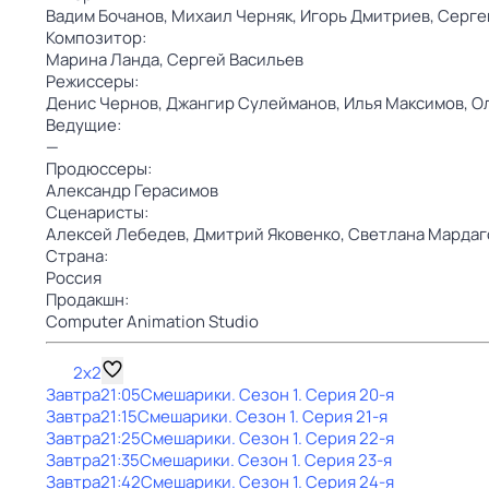
Вадим Бочанов,
Михаил Черняк,
Игорь Дмитриев,
Серге
Композитор:
Марина Ланда,
Сергей Васильев
Режиссеры:
Денис Чернов,
Джангир Сулейманов,
Илья Максимов,
О
Ведущие:
—
Продюссеры:
Александр Герасимов
Сценаристы:
Алексей Лебедев,
Дмитрий Яковенко,
Светлана Мардаг
Страна:
Россия
Продакшн:
Computer Animation Studio
2x2
Завтра
21:05
Смешарики
. Сезон 1
. Серия 20-я
Завтра
21:15
Смешарики
. Сезон 1
. Серия 21-я
Завтра
21:25
Смешарики
. Сезон 1
. Серия 22-я
Завтра
21:35
Смешарики
. Сезон 1
. Серия 23-я
Завтра
21:42
Смешарики
. Сезон 1
. Серия 24-я