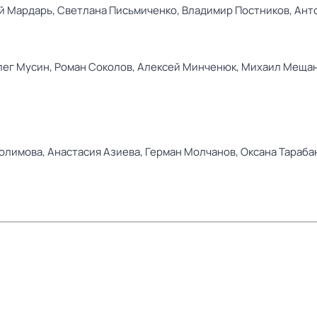
й Мардарь,
Светлана Письмиченко,
Владимир Постников,
Ант
лег Мусин,
Роман Соколов,
Алексей Минченюк,
Михаил Меща
олимова,
Анастасия Азиева,
Герман Молчанов,
Оксана Тараба