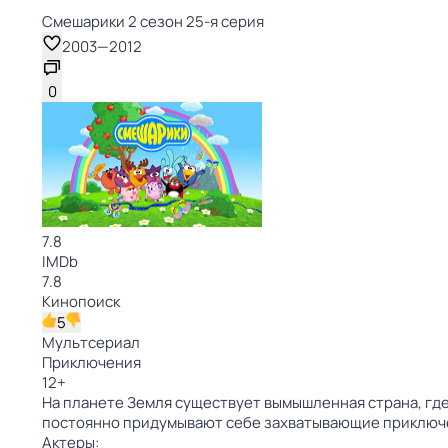
Смешарики 2 сезон 25-я серия
2003
—
2012
0
7.8
IMDb
7.8
Кинопоиск
5
Мультсериал
Приключения
12
+
На планете Земля существует вымышленная страна, где
постоянно придумывают себе захватывающие приключ
Актеры: