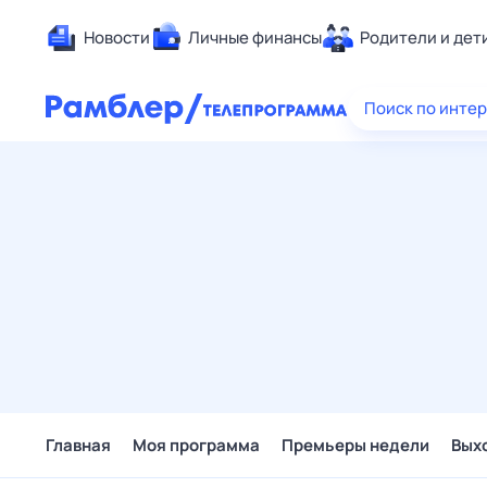
Новости
Личные финансы
Родители и дет
Здоровье
Поиск по инте
Развлечен
Дом и уют
Спорт
Карьера
Авто
Технологи
Жизненные
Сберегаем
Гороскопы
Главная
Моя программа
Премьеры недели
Вых