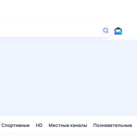
Спортивные
HD
Местные каналы
Познавательные