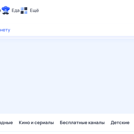
и
Еда
Ещё
Почта
рнету
ия и отдых
Поиск
Погода
ТВ-программа
и и тренды
 ситуации
 вместе
Помощь
одные
Кино и сериалы
Бесплатные каналы
Детские