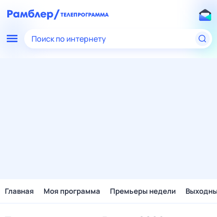
Поиск по интернету
Главная
Моя программа
Премьеры недели
Выходн