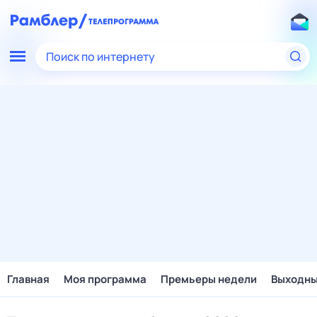
Поиск по интернету
Главная
Моя программа
Премьеры недели
Выходн