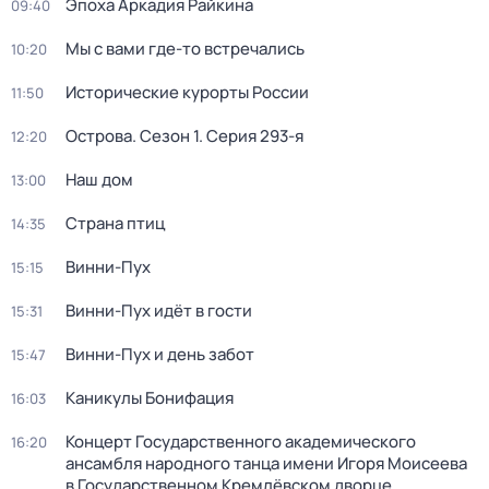
Эпоха Аркадия Райкина
09:40
Мы с вами где-то встречались
10:20
Исторические курорты России
11:50
Острова
. Сезон 1
. Серия 293-я
12:20
Наш дом
13:00
Страна птиц
14:35
Винни-Пух
15:15
Винни-Пух идёт в гости
15:31
Винни-Пух и день забот
15:47
Каникулы Бонифация
16:03
Концерт Государственного академического
16:20
ансамбля народного танца имени Игоря Моисеева
в Государственном Кремлёвском дворце