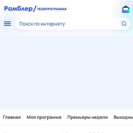
Поиск по интернету
Главная
Моя программа
Премьеры недели
Выходн