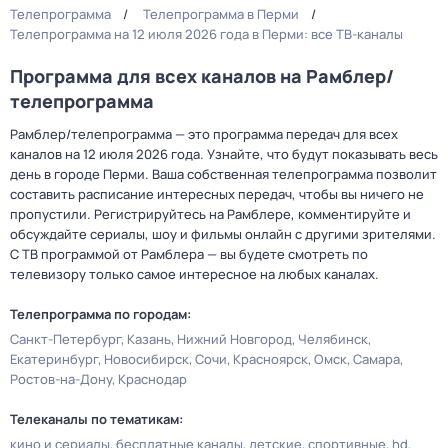
Телепрограмма
Телепрограмма в Перми
Телепрограмма на 12 июля 2026 года в Перми: все ТВ-каналы
Программа для всех каналов на Рамблер/
телепрограмма
Рамблер/телепрограмма — это программа передач для всех
каналов на 12 июля 2026 года. Узнайте, что будут показывать весь
день в городе Перми. Ваша собственная телепрограмма позволит
составить расписание интересных передач, чтобы вы ничего не
пропустили. Регистрируйтесь на Рамблере, комментируйте и
обсуждайте сериалы, шоу и фильмы онлайн с другими зрителями.
С ТВ программой от Рамблера — вы будете смотреть по
телевизору только самое интересное на любых каналах.
Телепрограмма по городам:
Санкт-Петербург
Казань
Нижний Новгород
Челябинск
Екатеринбург
Новосибирск
Сочи
Красноярск
Омск
Самара
Ростов-на-Дону
Краснодар
Телеканалы по тематикам:
кино и сериалы
бесплатные каналы
детские
спортивные
hd