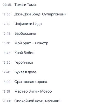
Тима и Тома
09:45
Джи-Джи Бонд: Супергонщик
12:00
Инфинити Надо
12:15
Барбоскины
12:45
Мой брат — монстр
15:30
Край Бебис
15:45
Геройчики
15:50
Буква в деле
17:40
Оранжевая корова
18:00
Мастер Витя и Мотор
19:35
Спокойной ночи, малыши!
20:00