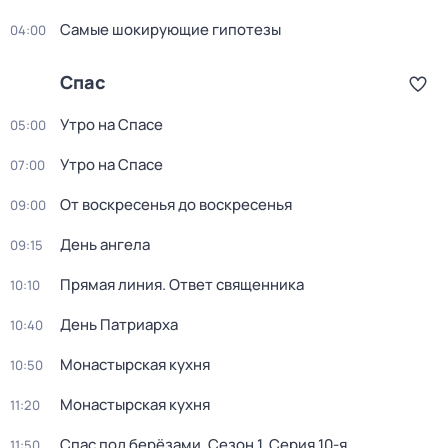
Самые шoкиpующие гипотезы
04:00
Спас
Утро на Спасе
05:00
Утро на Спасе
07:00
От воскресенья до воскресенья
09:00
День ангела
09:15
Прямая линия. Ответ священника
10:10
Дeнь Патриаpха
10:40
Монастырская кухня
10:50
Монастырская кухня
11:20
Спас под берёзами
. Сезон 1
. Серия 10-я
11:50