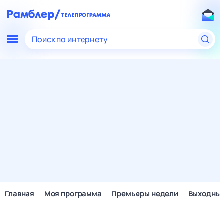
Поиск по интернету
Главная
Моя программа
Премьеры недели
Выходн