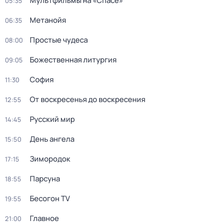
Мультфильмы на «Спасе»
05:35
Метанойя
06:35
Простые чудеса
08:00
Божественная литургия
09:05
София
11:30
От воскресенья до воскресения
12:55
Русский мир
14:45
День ангела
15:50
Зиморoдoк
17:15
Парсуна
18:55
Бесогон TV
19:55
Главное
21:00