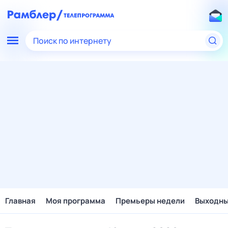
Поиск по интернету
Главная
Моя программа
Премьеры недели
Выходн