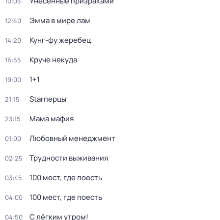
Унесённые призраками
10:05
Эмма в мире лам
12:40
Кунг-фу жеребец
14:20
Круче некуда
16:55
1+1
19:00
Starперцы
21:15
Мама мафия
23:15
Любовный менеджмент
01:00
Трудности выживания
02:25
100 мест, где поесть
03:45
100 мест, где поесть
04:00
С лёгким утром!
04:50