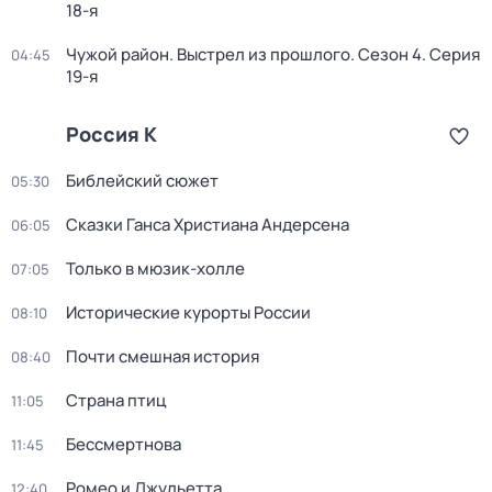
18-я
Чужой район. Выстрел из прошлого
. Сезон 4
. Серия
04:45
19-я
Россия К
Библейский сюжет
05:30
Сказки Ганса Христиана Андерсена
06:05
Только в мюзик-холле
07:05
Исторические курорты России
08:10
Почти смешная история
08:40
Страна птиц
11:05
Бессмертнова
11:45
Ромео и Джульетта
12:40