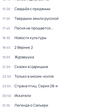
Свадьба с приданым
15:00
Твердыни земли русской
17:00
Песня не прощается...
17:45
Новости культуры
18:30
2 Верник 2
18:45
Журавушка
19:55
Сказки в Царицыне
21:20
Только в мюзик-холле
22:50
Страна птиц
. Серия 28-я
23:55
Искатели
00:50
Легенда о Сальери
01:35