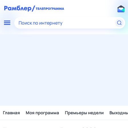
Поиск по интернету
Главная
Моя программа
Премьеры недели
Выходн