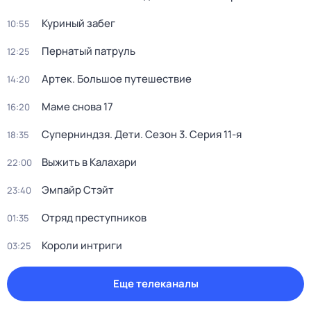
Куриный зaбeг
10:55
Пернатый патруль
12:25
Артек. Большое путешествие
14:20
Маме снова 17
16:20
Суперниндзя. Дети
. Сезон 3
. Серия 11-я
18:35
Выжить в Калaxари
22:00
Эмпайр Стэйт
23:40
Отряд пpеступникoв
01:35
Короли интриги
03:25
Еще телеканалы