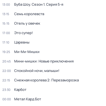
Буба Шоу
. Сезон 1
. Серия 5-я
13:00
Семь королевств
13:15
Отель у овечек
15:15
Это супер!
17:00
Царевны
17:10
Ми-Ми-Мишки
19:25
Мини-мишки: Новые приключения
20:45
Спокойной ночи, малыши!
22:00
Снежная королева 2: Перезаморозка
22:15
Карбот
23:30
Метал Кард Бот
00:00