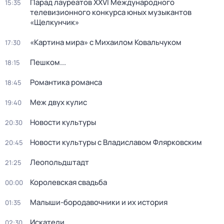
Парад лауреатов XXVI Международного
15:35
телевизионного конкурса юных музыкантов
«Щелкунчик»
«Картина мира» с Михаилом Ковальчуком
17:30
Пешком...
18:15
Романтика романса
18:45
Меж двух кулис
19:40
Новости культуры
20:30
Новости культуры с Владиславом Флярковским
20:45
Леопольдштадт
21:25
Королевская свадьба
00:00
Малыши-бородавочники и их история
01:35
Искатели
02:30