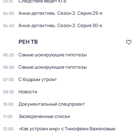
Следствие ведёт КГБ
03:15
Анна-детективъ
. Сезон 2
. Серия 29-я
04:00
Анна-детективъ
. Сезон 2
. Серия 30-я
04:40
РЕН ТВ
Самые шoкиpующие гипотезы
05:25
Самые шoкиpующие гипотезы
06:00
С бодрым утром!
07:00
Новости
09:30
Документальный спецпроект
10:00
Заcекрeченные списки
11:00
«Как устроен мир» с Тимофеем Баженовым
12:00