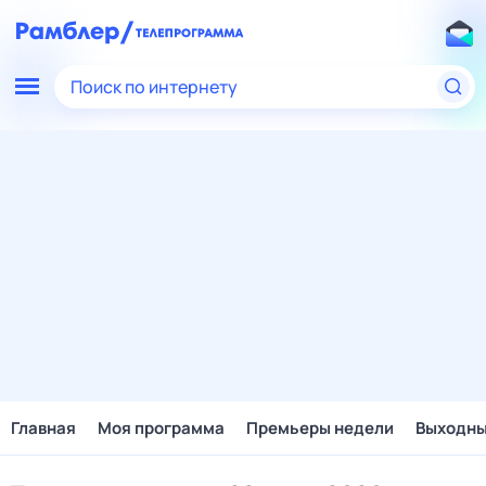
Поиск по интернету
Главная
Моя программа
Премьеры недели
Выходн