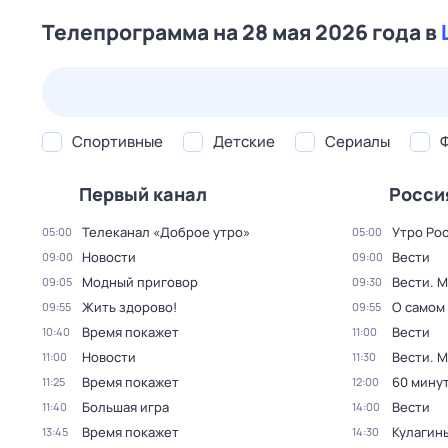
Телепрограмма на 28 мая 2026 года в
24 июл,
пт
25 июл,
сб
26 июл,
вс
27 июл,
пн
Спортивные
Детские
Сериалы
Первый канал
Росси
Телеканал «Доброе утро»
Утро Ро
05:00
05:00
Новости
Вести
09:00
09:00
Модный приговор
Вести. 
09:05
09:30
Жить здорово!
О самом
09:55
09:55
Время покажет
Вести
10:40
11:00
Новости
Вести. 
11:00
11:30
Время покажет
60 мину
11:25
12:00
Большая игра
Вести
11:40
14:00
Время покажет
Кулагин
13:45
14:30