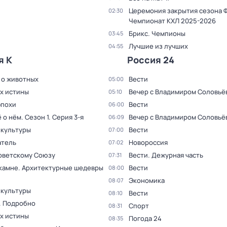
Церемония закрытия сезона 
02:30
Чемпионат КХЛ 2025-2026
Брикс. Чемпионы
03:45
Лучшие из лучших
04:55
я К
Россия 24
 о животных
Вести
05:00
ах истины
Вечер с Владимиром Соловьё
05:10
эпохи
Вести
06:00
ё о нём
. Сезон 1
. Серия 3-я
Вечер с Владимиром Соловьё
06:09
 культуры
Вести
07:00
тель
Новороссия
07:02
оветскому Союзу
Вести. Дежурная часть
07:31
 камне. Архитектурные шедевры
Вести
08:00
Экономика
08:07
 культуры
Вести
08:10
. Подробно
Спорт
08:31
ах истины
Погода 24
08:35