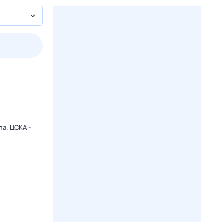
2 авг,
вс
3 авг,
пн
4 авг,
вт
5 авг,
ср
Вчера
Сегодня
ла. ЦСКА -