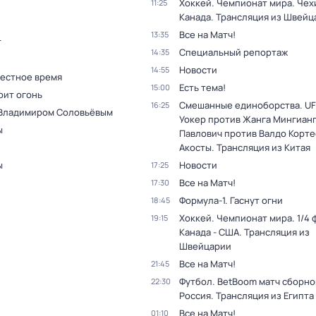
Хоккей. Чемпионат мира. Чехи
11:25
Канада. Трансляция из Швейц
Все на Матч!
13:35
т
Специальный репортаж
14:35
Новости
14:55
Местное время
Есть тема!
15:00
рит огонь
Смешанные единоборства. UF
16:25
 Владимиром Соловьёвым
Уокер против Жанга Мингианг
ы
Павлович против Валдо Корте
Акосты. Трансляция из Китая
ы
Новости
17:25
Все на Матч!
17:30
Формула-1. Гаснут огни
18:45
Хоккей. Чемпионат мира. 1/4 
19:15
Канада - США. Трансляция из
Швейцарии
Все на Матч!
21:45
Футбол. BetBoom матч сборной
22:30
Россия. Трансляция из Египта
Все на Матч!
01:10