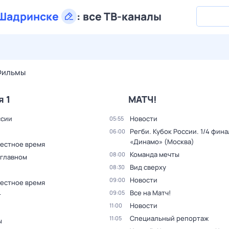
Шадринске
:
все ТВ-каналы
28 июл,
вт
29 июл,
ср
30 июл,
чт
31 июл,
пт
1 авг,
сб
Фильмы
я 1
МАТЧ!
ссии
Новости
05:55
Регби. Кубок России. 1/4 фина
06:00
«Динамо» (Москва)
Местное время
Команда мечты
08:00
 главном
Вид сверху
08:30
Новости
09:00
Местное время
Все на Матч!
09:05
т
Новости
11:00
Специальный репортаж
11:05
ы