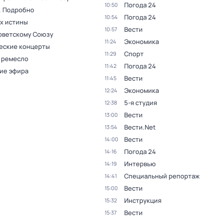
Погода 24
10:50
. Подробно
Погода 24
10:54
ах истины
Вести
10:57
оветскому Союзу
Экономика
11:24
еские концерты
Спорт
11:29
 ремесло
Погода 24
11:42
ие эфира
Вести
11:45
Экономика
12:24
5-я студия
12:38
Вести
13:00
Вести.Net
13:54
Вести
14:00
Погода 24
14:16
Интервью
14:19
Специальный репортаж
14:41
Вести
15:00
Инструкция
15:32
Вести
15:37