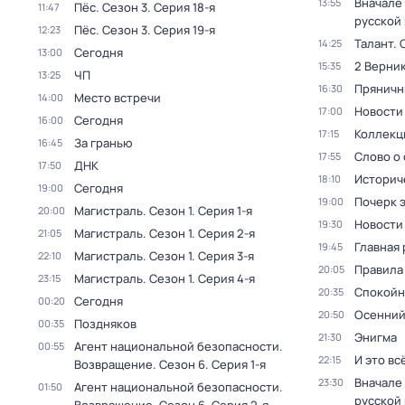
Вначале 
13:55
Пёс
. Сезон 3
. Серия 18-я
11:47
русской
Пёс
. Сезон 3
. Серия 19-я
12:23
Талант
. 
14:25
Сегодня
13:00
2 Верник
15:35
ЧП
13:25
Пряничн
16:30
Место встречи
14:00
Новости
17:00
Сегодня
16:00
Коллекц
17:15
За гранью
16:45
Слово о 
17:55
ДНК
17:50
Историч
18:10
Сегодня
19:00
Почерк 
19:00
Магистраль
. Сезон 1
. Серия 1-я
20:00
Новости
19:30
Магистраль
. Сезон 1
. Серия 2-я
21:05
Главная 
19:45
Магистраль
. Сезон 1
. Серия 3-я
22:10
Правила
20:05
Магистраль
. Сезон 1
. Серия 4-я
23:15
Спокойн
20:35
Сегодня
00:20
Осенний
20:50
Поздняков
00:35
Энигма
21:30
Агент национальной безопасности.
00:55
И это вс
22:15
Возвращение
. Сезон 6
. Серия 1-я
Вначале 
23:30
Агент национальной безопасности.
01:50
русской