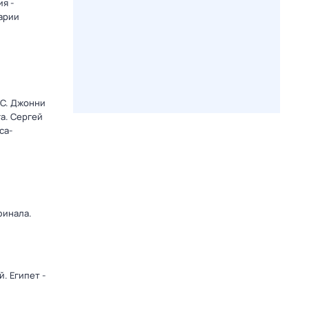
я -
арии
C. Джонни
а. Сергей
са-
финала.
. Египет -