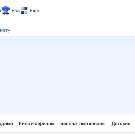
и
Еда
Ещё
Почта
рнету
ия и отдых
Поиск
Погода
ТВ-программа
и и тренды
 ситуации
 вместе
Помощь
одные
Кино и сериалы
Бесплатные каналы
Детские