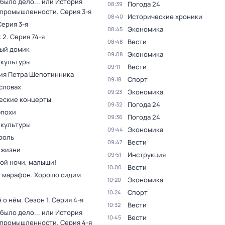
было дело... или История
Погода 24
08:39
 промышленности
. Серия 3-я
Исторические хроники
08:40
Серия 3-я
Экономика
08:45
 2
. Серия 74-я
Вести
08:48
ый домик
Экономика
09:08
 культуры
Вести
09:11
ия Петра Шепотинника
Спорт
09:18
словах
Экономика
09:23
еские концерты
Погода 24
09:32
эпохи
Погода 24
09:36
 культуры
Экономика
09:44
роль
Вести
09:47
 жизни
Инструкция
09:51
ой ночи, малыши!
Вести
10:00
 марафон. Хорошо сидим
Экономика
10:20
Спорт
10:24
ё о нём
. Сезон 1
. Серия 4-я
Вести
10:32
было дело... или История
Вести
10:45
 промышленности
. Серия 4-я