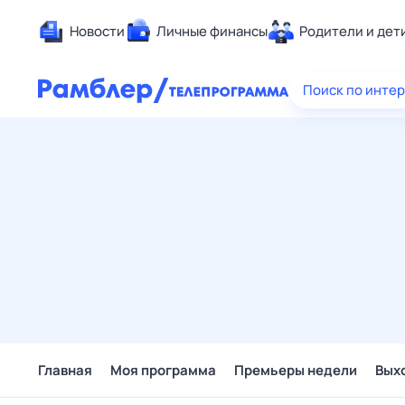
Новости
Личные финансы
Родители и дет
Здоровье
Поиск по инте
Развлечен
Дом и уют
Спорт
Карьера
Авто
Технологи
Жизненные
Сберегаем
Гороскопы
Главная
Моя программа
Премьеры недели
Вых