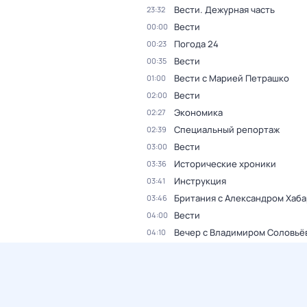
Вести. Дежурная часть
23:32
Вести
00:00
Погода 24
00:23
Вести
00:35
Вести с Марией Петрашко
01:00
Вести
02:00
Экономика
02:27
Специальный репортаж
02:39
Вести
03:00
Исторические хроники
03:36
Инструкция
03:41
Британия с Александром Хаб
03:46
Вести
04:00
Вечер с Владимиром Соловьё
04:10