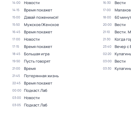
Новости
Вести
14:00
16:30
Время покажет
Малахов
14:15
17:00
Давай поженимся!
60 мину
15:00
18:00
Мужское/Женское
Вести
15:50
20:00
Время покажет
Вести. 
16:45
21:10
Новости
Когда го
17:00
21:30
Время покажет
Вечер с
17:15
23:40
Большая игра
Кулагин
18:45
02:20
Пусть говорят
Вести
19:50
03:00
Время
Кулагин
21:00
03:30
Потерянная жизнь
21:45
Время покажет
22:45
Подкаст.Лаб
00:00
Новости
03:00
Подкаст.Лаб
03:05