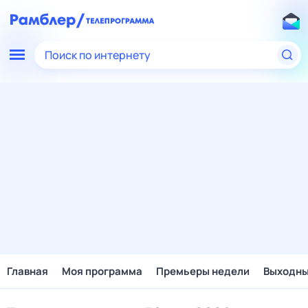
Поиск по интернету
Главная
Моя программа
Премьеры недели
Выходн