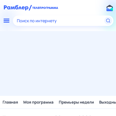
Поиск по интернету
Главная
Моя программа
Премьеры недели
Выходн