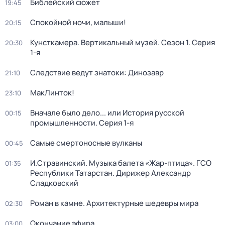
Библейский сюжет
19:45
Спокойной ночи, малыши!
20:15
Кунсткамера. Вертикальный музей
. Сезон 1
. Серия
20:30
1-я
Следствие ведут знатоки: Динозавр
21:10
МакЛинток!
23:10
Вначале было дело... или История русской
00:15
промышленности
. Серия 1-я
Самые смертоносные вулканы
00:45
И.Стравинский. Музыка балета «Жар-птица». ГСО
01:35
Республики Татарстан. Дирижер Александр
Сладковский
Роман в камне. Архитектурные шедевры мира
02:30
Окончание эфира
03:00