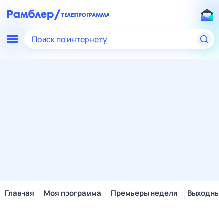
Поиск по интернету
Главная
Моя программа
Премьеры недели
Выходн