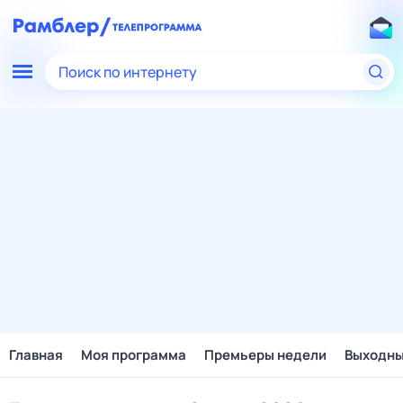
Поиск по интернету
Главная
Моя программа
Премьеры недели
Выходн