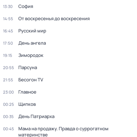
София
13:30
От воскресенья до воскресения
14:55
Русский мир
16:45
День ангела
17:50
Зиморoдoк
19:15
Парсуна
20:55
Бесогон TV
21:55
Главное
23:00
Щипков
00:25
Дeнь Патриаpха
00:35
Мама на продажу. Правда о сyрpогатном
00:45
материнстве