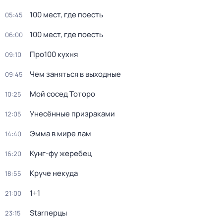
100 мест, гдe поеcть
05:45
100 мест, гдe поеcть
06:00
Про100 кухня
09:10
Чем заняться в выходные
09:45
Мой сосед Тоторо
10:25
Унесённые призраками
12:05
Эмма в мире лам
14:40
Кунг-фу жеребец
16:20
Круче некуда
18:55
1+1
21:00
Starперцы
23:15