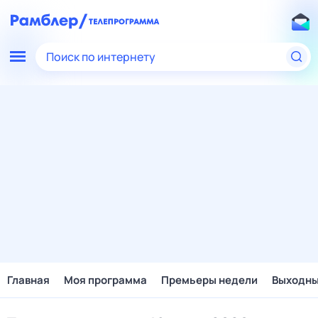
Поиск по интернету
Главная
Моя программа
Премьеры недели
Выходн