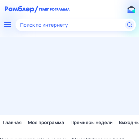
Поиск по интернету
Главная
Моя программа
Премьеры недели
Выходн