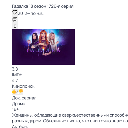
Гадaлкa 18 сезон 1726-я серия
2012
—
по н.в.
0
3.8
IMDb
4.7
Кинопоиск
4
Док. сериал
Драма
16
+
Женщины, обладающие сверхъестественными способнос
разным даром. Объединяет их то, что они точно знают 
Актеры: