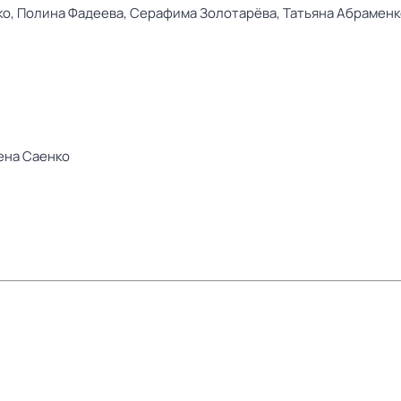
ко,
Полина Фадеева,
Серафима Золотарёва,
Татьяна Абраменк
ена Саенко