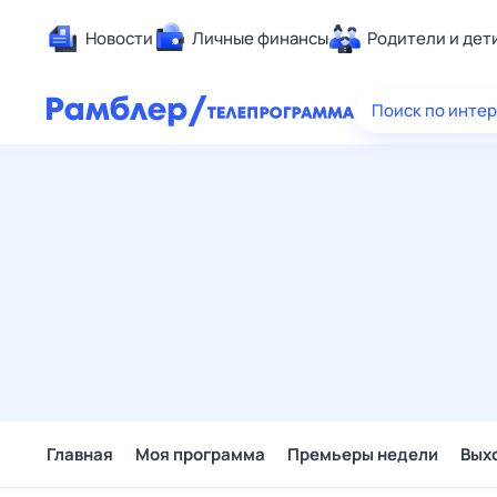
Новости
Личные финансы
Родители и дет
Здоровье
Поиск по инте
Развлечен
Дом и уют
Спорт
Карьера
Авто
Технологи
Жизненные
Сберегаем
Гороскопы
Главная
Моя программа
Премьеры недели
Вых