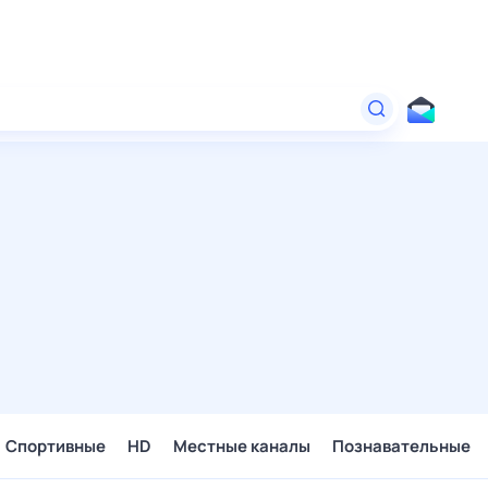
Спортивные
HD
Местные каналы
Познавательные