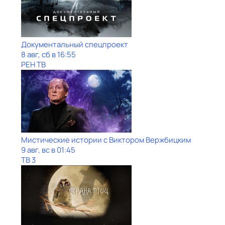
Документальный спецпроект
8 авг, сб в 16:55
РЕН ТВ
Мистические истории с Виктoром Bержбицким
9 авг, вс в 01:45
ТВ 3