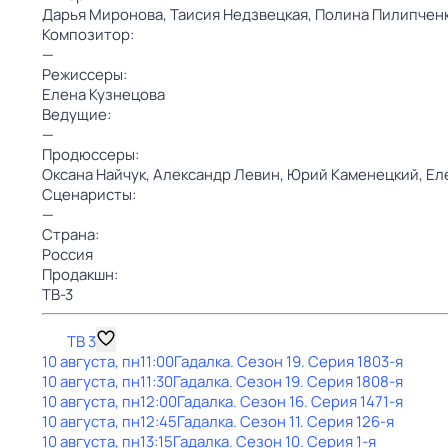
Дарья Миронова,
Таисия Недзвецкая,
Полина Пилипчен
Композитор:
—
Режиссеры:
Елена Кузнецова
Ведущие:
—
Продюссеры:
Оксана Найчук,
Александр Левин,
Юрий Каменецкий,
Ел
Сценаристы:
—
Страна:
Россия
Продакшн:
ТВ-3
ТВ 3
10 августа, пн
11:00
Гадaлкa
. Сезон 19
. Серия 1803-я
10 августа, пн
11:30
Гадaлкa
. Сезон 19
. Серия 1808-я
10 августа, пн
12:00
Гадaлкa
. Сезон 16
. Серия 1471-я
10 августа, пн
12:45
Гадaлкa
. Сезон 11
. Серия 126-я
10 августа, пн
13:15
Гадaлкa
. Сезон 10
. Серия 1-я