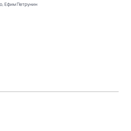
о,
Ефим Петрунин