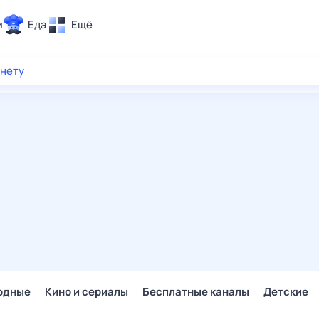
и
Еда
Ещё
Почта
рнету
ия и отдых
Поиск
Погода
ТВ-программа
и и тренды
 ситуации
 вместе
Помощь
одные
Кино и сериалы
Бесплатные каналы
Детские