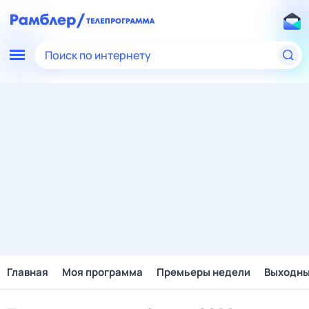
Поиск по интернету
Главная
Моя программа
Премьеры недели
Выходн