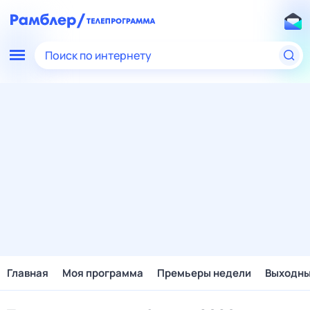
Поиск по интернету
Главная
Моя программа
Премьеры недели
Выходн