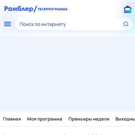
Поиск по интернету
Главная
Моя программа
Премьеры недели
Выходн