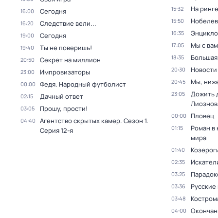
На ринг
15:32
Сегодня
16:00
Нобелев
15:50
Следствие вели...
16:20
Энцикло
16:35
Сегодня
19:00
Мы с вам
17:05
Ты не поверишь!
19:40
Большая
18:35
Секрет на миллион
20:50
Новости
20:30
Импровизаторы
23:00
Мы, ниж
20:45
Федя. Народный футболист
00:00
Дожить 
23:05
Дачный ответ
02:15
Лиознов
Прошу, прости!
03:05
Пловец
00:00
Агентство скрытых камер
. Сезон 1
.
04:40
Роман в
01:15
Серия 12-я
мира
Козероги
01:40
Искател
02:35
Парадокс
03:25
Русские
03:36
Костром
03:48
Окончан
04:00