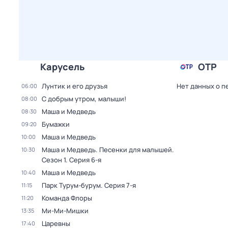
Карусель
ОТР
Лунтик и его друзья
Нет данных о п
06:00
С добрым утром, малыши!
08:00
Маша и Медведь
08:30
Бумажки
09:20
Маша и Медведь
10:00
Маша и Медведь. Песенки для малышей
.
10:30
Сезон 1
. Серия 6-я
Маша и Медведь
10:40
Парк Турум-бурум
. Серия 7-я
11:15
Команда Флоры
11:20
Ми-Ми-Мишки
13:35
Царевны
17:40