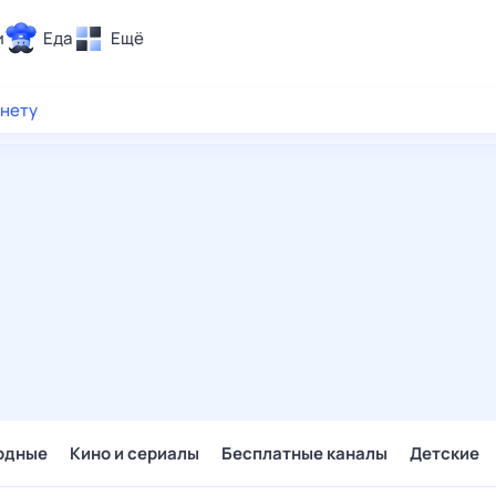
и
Еда
Ещё
Почта
рнету
ия и отдых
Поиск
Погода
ТВ-программа
и и тренды
 ситуации
 вместе
Помощь
одные
Кино и сериалы
Бесплатные каналы
Детские