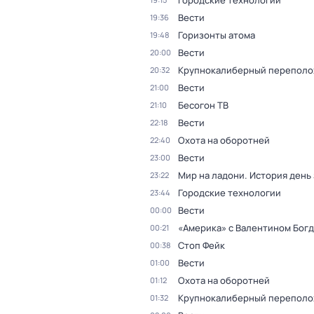
Городские технологии
Вести
19:36
Горизонты атома
19:48
Вести
20:00
Крупнокалиберный переполо
20:32
Вести
21:00
Бесогон ТВ
21:10
Вести
22:18
Охота на оборотней
22:40
Вести
23:00
Мир на ладони. История день
23:22
Городские технологии
23:44
Вести
00:00
«Америка» с Валентином Бог
00:21
Стоп Фейк
00:38
Вести
01:00
Охота на оборотней
01:12
Крупнокалиберный переполо
01:32