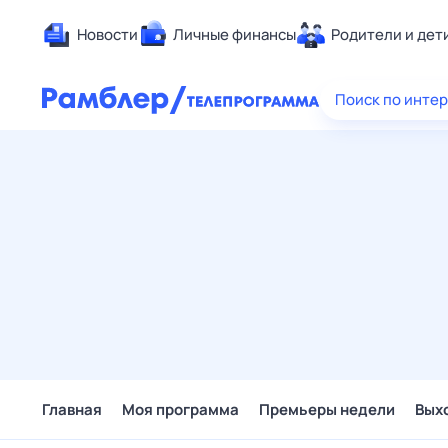
Новости
Личные финансы
Родители и дет
Здоровье
Поиск по инте
Развлечен
Дом и уют
Спорт
Карьера
Авто
Технологи
Жизненные
Сберегаем
Гороскопы
Главная
Моя программа
Премьеры недели
Вых