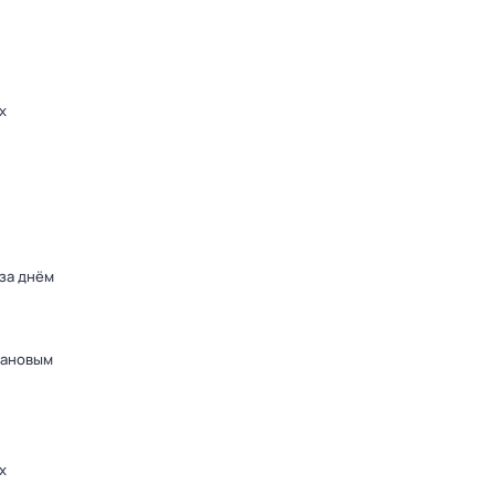
х
 за днём
дановым
х