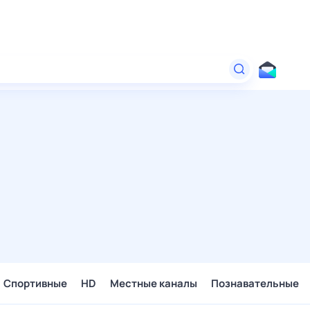
Спортивные
HD
Местные каналы
Познавательные