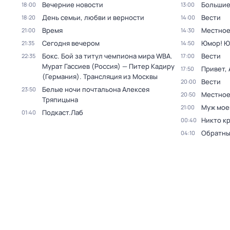
Вечерние новости
Большие
18:00
13:00
День семьи, любви и верности
Вести
18:20
14:00
Время
Местное
21:00
14:30
Сегодня вечером
Юмор! Ю
21:35
14:50
Бокс. Бой за титул чемпиона мира WBA.
Вести
22:35
17:00
Мурат Гассиев (Россия) — Питер Кадиру
Привет, 
17:50
(Германия). Трансляция из Москвы
Вести
20:00
Белые ночи почтальона Алексея
23:50
Местное
20:50
Тряпицына
Муж мое
21:00
Подкаст.Лаб
01:40
Никто к
00:40
Обратны
04:10