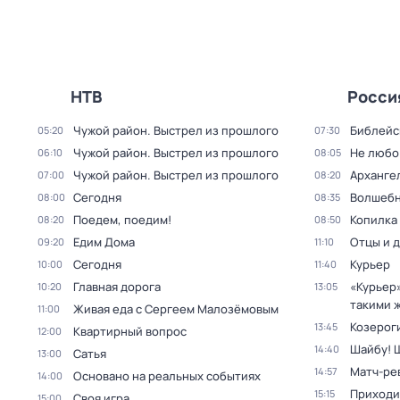
НТВ
Росси
Чужой район. Выстрел из прошлого
Библейс
05:20
07:30
Чужой район. Выстрел из прошлого
Не любо
06:10
08:05
Чужой район. Выстрел из прошлого
Арханге
07:00
08:20
Сегодня
Волшебн
08:00
08:35
Поедем, поедим!
Копилка
08:20
08:50
Едим Дома
Отцы и 
09:20
11:10
Сегодня
Курьер
10:00
11:40
Главная дорога
«Курьер
10:20
13:05
такими ж
Живая еда с Сергеем Малозёмовым
11:00
Козероги
13:45
Квартирный вопрос
12:00
Шайбу! 
14:40
Сатья
13:00
Матч-ре
14:57
Основано на реальных событиях
14:00
Приходи
15:15
Своя игра
15:00