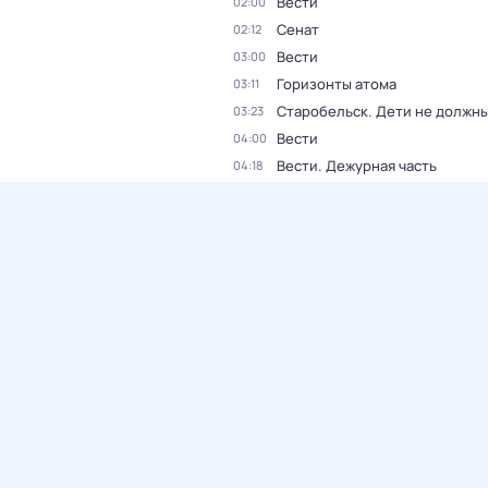
Вести
02:00
Сенат
02:12
Вести
03:00
Горизонты атома
03:11
Старобельск. Дети не должны
03:23
Вести
04:00
Вести. Дежурная часть
04:18