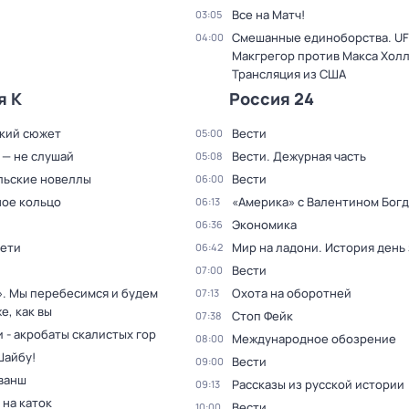
Все на Матч!
03:05
Смешанные единоборства. UF
04:00
Макгрегор против Макса Холл
Трансляция из США
я К
Россия 24
кий сюжет
Вести
05:00
 — не слушай
Вести. Дежурная часть
05:08
льские новеллы
Вести
06:00
ое кольцо
«Америка» с Валентином Бог
06:13
Экономика
06:36
дети
Мир на ладони. История день
06:42
Вести
07:00
». Мы перебесимся и будем
Охота на оборотней
07:13
е, как вы
Стоп Фейк
07:38
 - акробаты скалистых гор
Международное обозрение
08:00
Шайбу!
Вести
09:00
ванш
Рассказы из русской истории
09:13
 на каток
Вести
10:00