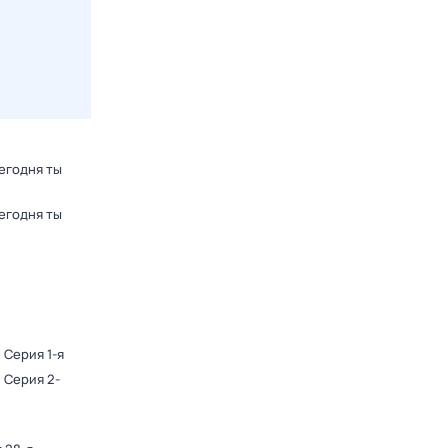
егодня ты
егодня ты
. Серия 1-я
. Серия 2-