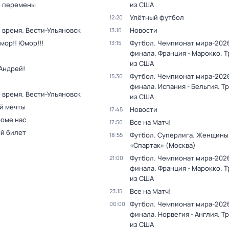
 перемены
из США
Улётный футбол
12:20
 время. Вести-Ульяновск
Новости
13:10
мор!! Юмор!!!
Футбол. Чемпионат мира-2026
13:15
финала. Франция - Марокко. 
из США
Андрей!
Футбол. Чемпионат мира-2026
15:30
финала. Испания - Бельгия. Т
 время. Вести-Ульяновск
из США
й мечты
Новости
17:45
роме нас
Все на Матч!
17:50
й билет
Футбол. Суперлига. Женщины.
18:55
«Спартак» (Москва)
Футбол. Чемпионат мира-2026
21:00
финала. Франция - Марокко. 
из США
Все на Матч!
23:15
Футбол. Чемпионат мира-2026
00:00
финала. Норвегия - Англия. Т
из США