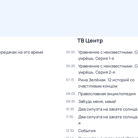
ТВ Центр
ередачах на это время
Уравнение с неизвестными. С
05:30
умрёшь
. Серия 1-я
Уравнение с неизвестными. С
06:20
умрёшь
. Серия 2-я
Рина Зелёная. 12 историй со
07:15
счастливым концом
Православная энциклопедия
08:05
Забудь меня, мама!
08:35
Два силуэта на закате солнца
10:35
Два силуэта на закате солнца
11:30
я
События
12:30