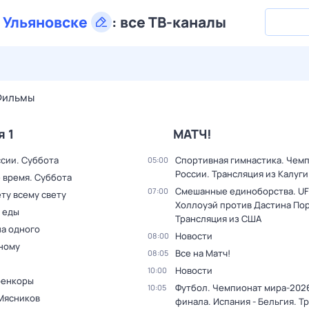
в
Ульяновске
:
все ТВ-каналы
30 июл,
чт
31 июл,
пт
1 авг,
сб
2 авг,
вс
3 авг,
пн
4 а
Фильмы
я 1
МАТЧ!
ссии. Суббота
Спортивная гимнастика. Чем
05:00
России. Трансляция из Калуги
 время. Суббота
Смешанные единоборства. UF
07:00
ту всему свету
Холлоуэй против Дастина Пор
 еды
Трансляция из США
на одного
Новости
08:00
дному
Все на Матч!
08:05
Новости
10:00
оенкоры
Футбол. Чемпионат мира-2026
10:05
Мясников
финала. Испания - Бельгия. Т