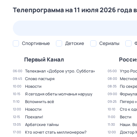
Телепрограмма на 11 июля 2026 года 
26 июл,
вс
27 июл,
пн
28 июл,
вт
29 июл,
ср
Спортивные
Детские
Сериалы
Первый Канал
Росси
Телеканал «Доброе утро. Суббота»
Утро Ро
06:00
05:00
Слово пастыря
Местное
09:45
08:00
Новости
По секре
10:00
08:35
Я сегодня обеты молчанья нарушу
Формула
10:15
09:00
Вспомнить всё
Пятеро 
11:10
09:25
Новости
Сто к о
12:00
10:10
Поехали!
Вести
12:15
11:00
Арбатские тайны
Наши. В
13:05
11:30
Кто хочет стать миллионером?
Доктор 
17:00
12:00