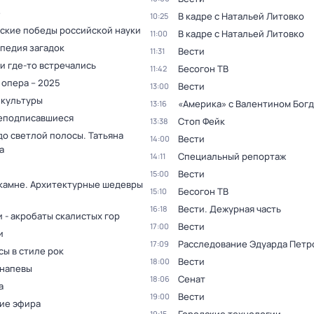
е
В кадре с Натальей Литовко
10:25
ские победы российской науки
В кадре с Натальей Литовко
11:00
педия загадок
Вести
11:31
и где-то встречались
Бесогон ТВ
11:42
 опера – 2025
Вести
13:00
 культуры
«Америка» с Валентином Бог
13:16
еподписавшиеся
Стоп Фейк
13:38
до светлой полосы. Татьяна
Вести
14:00
а
Специальный репортаж
14:11
Вести
15:00
 камне. Архитектурные шедевры
Бесогон ТВ
15:10
Вести. Дежурная часть
16:18
 - акробаты скалистых гор
Вести
17:00
и
Расследование Эдуарда Петр
17:09
ы в стиле рок
Вести
18:00
 напевы
Сенат
18:06
а
Вести
19:00
ие эфира
19:15