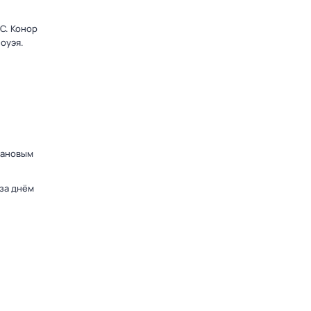
C. Конор
оуэя.
дановым
 за днём