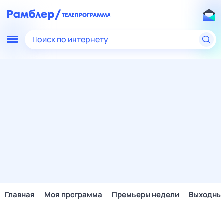
Поиск по интернету
Главная
Моя программа
Премьеры недели
Выходн