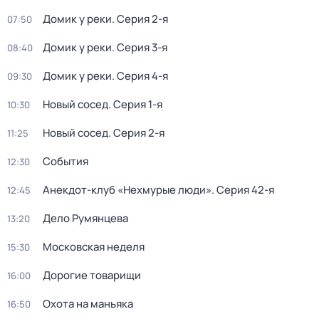
Домик у реки
. Серия 2-я
07:50
Домик у реки
. Серия 3-я
08:40
Домик у реки
. Серия 4-я
09:30
Новый сосед
. Серия 1-я
10:30
Новый сосед
. Серия 2-я
11:25
События
12:30
Анекдот-клуб «Нехмурые люди»
. Серия 42-я
12:45
Дело Румянцева
13:20
Московская неделя
15:30
Дорогие товарищи
16:00
Охота на маньяка
16:50