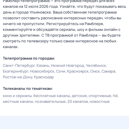
Рамблер/телепрограмма — это программа передач для всех
каналов на 12 июля 2026 года. Узнайте, что будут показывать весь
день в городе Ульяновске. Ваша собственная телепрограмма
позволит составить расписание интересных передач, чтобы вы
ничего не пропустили. Регистрируйтесь на Рамблере,
комментируйте и обсуждайте сериалы, шоу и фильмы онлайн с
другими зрителями. С ТВ программой от Рамблера — вы будете
смотреть по телевизору только самое интересное на любых
каналах.
Телепрограмма по городам:
Санкт-Петербург
Казань
Нижний Новгород
Челябинск
Екатеринбург
Новосибирск
Сочи
Красноярск
Омск
Самара
Ростов-на-Дону
Краснодар
Телеканалы по тематикам:
кино и сериалы
бесплатные каналы
детские
спортивные
hd
местные каналы
познавательные
20 каналов
новостные