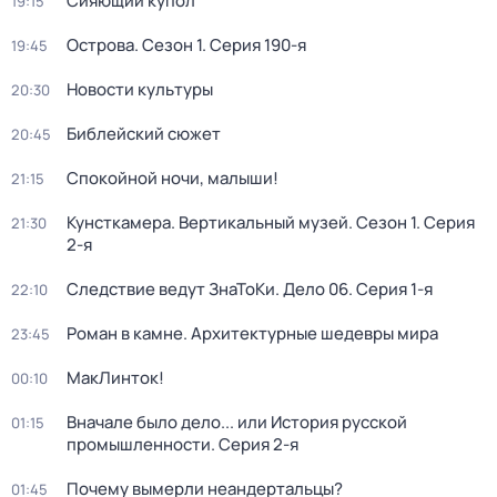
Сияющий купол
19:15
Острова
. Сезон 1
. Серия 190-я
19:45
Новости культуры
20:30
Библейский сюжет
20:45
Спокойной ночи, малыши!
21:15
Кунсткамера. Вертикальный музей
. Сезон 1
. Серия
21:30
2-я
Следствие ведут ЗнаТоКи. Дело 06
. Серия 1-я
22:10
Роман в камне. Архитектурные шедевры мира
23:45
МакЛинток!
00:10
Вначале было дело... или История русской
01:15
промышленности
. Серия 2-я
Почему вымерли неандертальцы?
01:45