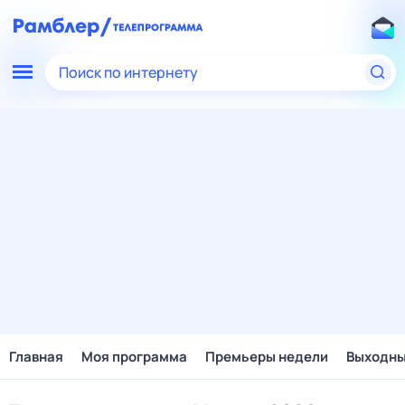
Поиск по интернету
Главная
Моя программа
Премьеры недели
Выходн