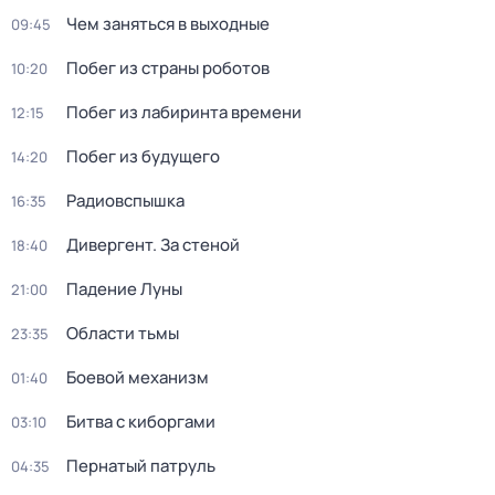
Чем заняться в выходные
09:45
Побег из страны роботов
10:20
Побег из лабиринта времени
12:15
Побег из будущего
14:20
Радиовспышка
16:35
Дивергент. За стеной
18:40
Падение Луны
21:00
Области тьмы
23:35
Боевой механизм
01:40
Битва с киборгами
03:10
Пернатый патруль
04:35