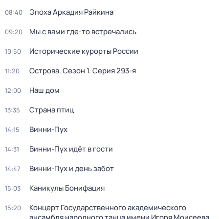
Эпоха Аркадия Райкина
08:40
Мы с вами где-то встречались
09:20
Исторические курорты России
10:50
Острова
. Сезон 1
. Серия 293-я
11:20
Наш дом
12:00
Страна птиц
13:35
Винни-Пух
14:15
Винни-Пух идёт в гости
14:31
Винни-Пух и день забот
14:47
Каникулы Бонифация
15:03
Концерт Государственного академического
15:20
ансамбля народного танца имени Игоря Моисеева