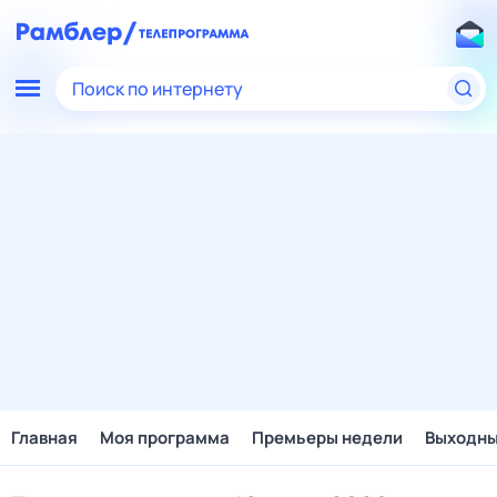
Поиск по интернету
Главная
Моя программа
Премьеры недели
Выходн