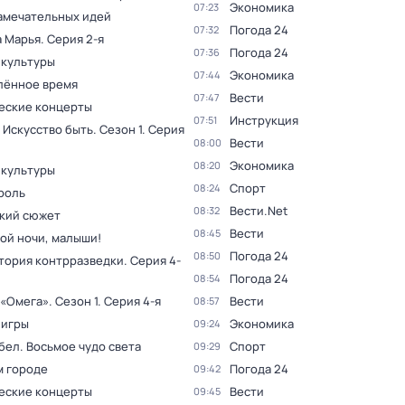
Экономика
07:23
амечательных идей
Погода 24
07:32
а Марья
. Серия 2-я
Погода 24
07:36
 культуры
Экономика
07:44
лённое время
Вести
07:47
еские концерты
Инструкция
07:51
 Искусство быть
. Сезон 1
. Серия
Вести
08:00
Экономика
08:20
 культуры
Спорт
08:24
роль
Вести.Net
08:32
кий сюжет
Вести
08:45
ой ночи, малыши!
Погода 24
08:50
тория контрразведки
. Серия 4-
Погода 24
08:54
 «Омега»
. Сезон 1
. Серия 4-я
Вести
08:57
 игры
Экономика
09:24
бел. Восьмое чудо света
Спорт
09:29
м городе
Погода 24
09:42
еские концерты
Вести
09:45