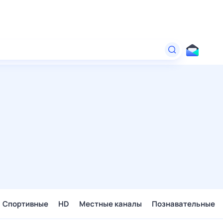
Спортивные
HD
Местные каналы
Познавательные