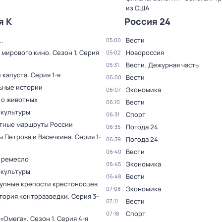
из США
я К
Россия 24
.
Вести
05:00
 мирового кино
. Сезон 1
. Серия
Новороссия
05:02
Вести. Дежурная часть
05:31
 капуста
. Серия 1-я
Вести
06:00
ьные истории
Экономика
06:07
 о животных
Вести
06:10
 культуры
Спорт
06:31
тные маршруты России
Погода 24
06:35
ы Петрова и Васечкина
. Серия 1-
Погода 24
06:39
Вести
06:40
 ремесло
Экономика
06:45
 культуры
Вести
06:48
упные крепости крестоносцев
Экономика
07:08
тория контрразведки
. Серия 3-
Вести
07:11
Спорт
07:18
 «Омега»
. Сезон 1
. Серия 4-я