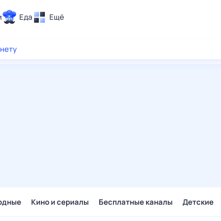
и
Еда
Ещё
Почта
рнету
ия и отдых
Поиск
Погода
ТВ-программа
и и тренды
 ситуации
 вместе
Помощь
одные
Кино и сериалы
Бесплатные каналы
Детские