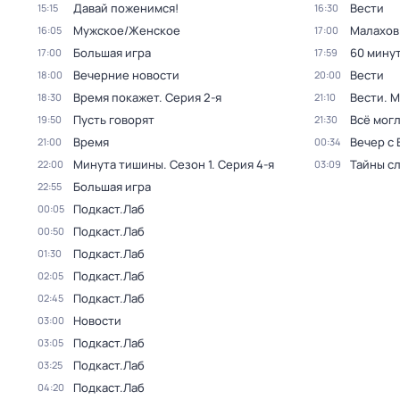
Давай поженимся!
Вести
15:15
16:30
Мужское/Женское
Малахов
16:05
17:00
Большая игра
60 мину
17:00
17:59
Вечерние новости
Вести
18:00
20:00
Время покажет
. Серия 2-я
Вести. 
18:30
21:10
Пусть говорят
Всё могл
19:50
21:30
Время
Вечер с
21:00
00:34
Минута тишины
. Сезон 1
. Серия 4-я
Тайны с
22:00
03:09
Большая игра
22:55
Подкаст.Лаб
00:05
Подкаст.Лаб
00:50
Подкаст.Лаб
01:30
Подкаст.Лаб
02:05
Подкаст.Лаб
02:45
Новости
03:00
Подкаст.Лаб
03:05
Подкаст.Лаб
03:25
Подкаст.Лаб
04:20