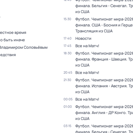
финала. Бельгия - Сенегал. Т
из США
т
Футбол. Чемпионат мира-2026.
15:30
финала. США - Босния и Герце
Трансляция из США
Местное время
Новости
17:40
о быть иначе
Все на Матч!
17:45
 Владимиром Соловьёвым
Футбол. Чемпионат мира-2026.
18:30
ледствия
финала. Франция - Швеция. Т
из США
Все на Матч!
20:45
Футбол. Чемпионат мира-2026.
21:30
финала. Испания - Австрия. Т
из США
Все на Матч!
00:05
Футбол. Чемпионат мира-2026.
01:00
финала. Англия - ДР Конго. Т
из США
Футбол. Чемпионат мира-2026.
03:15
финала. Бельгия - Сенегал. Т