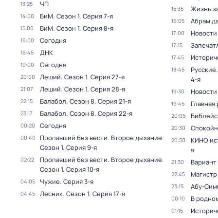
ЧП
13:25
Жизнь з
15:35
БиМ
. Сезон 1
. Серия 7-я
14:00
Абрам д
16:05
БиМ
. Сезон 1
. Серия 8-я
15:00
Новости
17:00
Сегодня
16:00
Запечат
17:15
ДНК
16:45
Историч
17:45
Сегодня
19:00
Русские.
18:45
Леший
. Сезон 1
. Серия 27-я
20:00
4-я
Леший
. Сезон 1
. Серия 28-я
21:07
Новости
19:30
Балабол
. Сезон 8
. Серия 21-я
22:15
Главная 
19:45
Балабол
. Сезон 8
. Серия 22-я
23:17
Библейс
20:05
Сегодня
00:20
Спокойн
20:30
Пропавший без вести. Второе дыхание
.
00:40
КИНО ис
20:50
Сезон 1
. Серия 9-я
я
Пропавший без вести. Второе дыхание
.
02:22
Вариант
21:30
Сезон 1
. Серия 10-я
Магистр
22:45
Чужие
. Серия 3-я
04:05
Абу-Сим
23:15
Лесник
. Сезон 1
. Серия 17-я
04:45
В родно
00:10
Историч
01:15