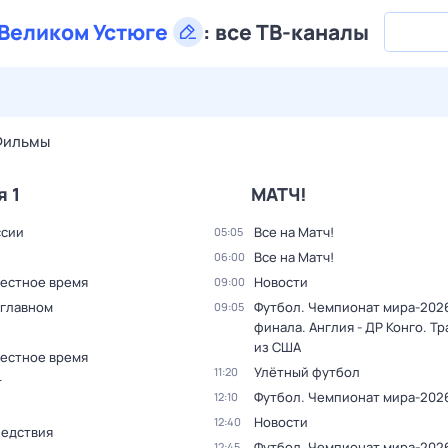
Великом Устюге
:
все ТВ-каналы
30 июл,
чт
31 июл,
пт
1 авг,
сб
2 авг,
вс
3 авг,
пн
4 а
Фильмы
я 1
МАТЧ!
ссии
Все на Матч!
05:05
Все на Матч!
06:00
Местное время
Новости
09:00
 главном
Футбол. Чемпионат мира-2026.
09:05
финала. Англия - ДР Конго. Т
из США
Местное время
Улётный футбол
11:20
т
Футбол. Чемпионат мира-202
12:10
Новости
12:40
ледствия
Футбол. Чемпионат мира-2026.
12:45