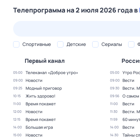
Телепрограмма на 2 июля 2026 года в
26 июл,
вс
27 июл,
пн
28 июл,
вт
29 июл,
ср
Спортивные
Детские
Сериалы
Первый канал
Росси
Телеканал «Доброе утро»
Утро Ро
05:00
05:00
Новости
Вести
09:00
09:00
Модный приговор
Вести. 
09:25
09:30
Жить здорово!
О самом
10:15
09:56
Время покажет
Вести
11:00
11:00
Новости
Вести. 
12:00
11:30
Время покажет
60 мину
12:15
11:59
Большая игра
Вести
14:00
14:00
Новости
Тайны с
15:00
14:30