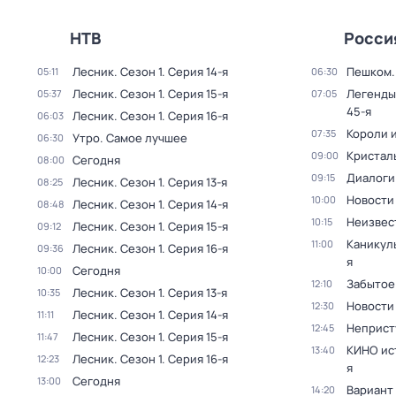
НТВ
Росси
Лесник
. Сезон 1
. Серия 14-я
Пешком..
05:11
06:30
Лесник
. Сезон 1
. Серия 15-я
Легенды
05:37
07:05
45-я
Лесник
. Сезон 1
. Серия 16-я
06:03
Короли и
07:35
Утро. Самое лучшее
06:30
Кристал
09:00
Сегодня
08:00
Диалоги
09:15
Лесник
. Сезон 1
. Серия 13-я
08:25
Новости
10:00
Лесник
. Сезон 1
. Серия 14-я
08:48
Неизвес
10:15
Лесник
. Сезон 1
. Серия 15-я
09:12
Каникул
11:00
Лесник
. Сезон 1
. Серия 16-я
09:36
я
Сегодня
10:00
Забытое
12:10
Лесник
. Сезон 1
. Серия 13-я
10:35
Новости
12:30
Лесник
. Сезон 1
. Серия 14-я
11:11
Неприст
12:45
Лесник
. Сезон 1
. Серия 15-я
11:47
КИНО ис
13:40
Лесник
. Сезон 1
. Серия 16-я
12:23
я
Сегодня
13:00
Вариант
14:20