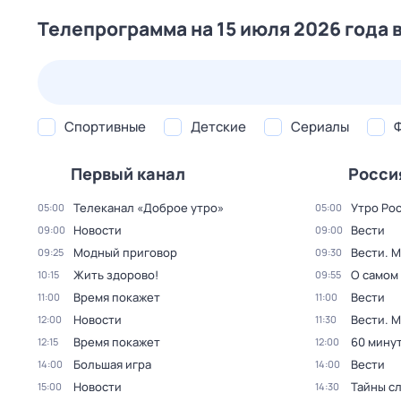
Телепрограмма на 15 июля 2026 года 
26 июл,
вс
27 июл,
пн
28 июл,
вт
29 июл,
ср
Спортивные
Детские
Сериалы
Первый канал
Росси
Телеканал «Доброе утро»
Утро Ро
05:00
05:00
Новости
Вести
09:00
09:00
Модный приговор
Вести. 
09:25
09:30
Жить здорово!
О самом
10:15
09:55
Время покажет
Вести
11:00
11:00
Новости
Вести. 
12:00
11:30
Время покажет
60 мину
12:15
12:00
Большая игра
Вести
14:00
14:00
Новости
Тайны с
15:00
14:30