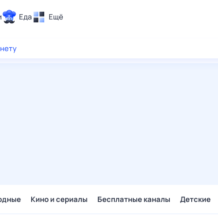
и
Еда
Ещё
Почта
рнету
ия и отдых
Поиск
Погода
ТВ-программа
и и тренды
 ситуации
 вместе
Помощь
одные
Кино и сериалы
Бесплатные каналы
Детские