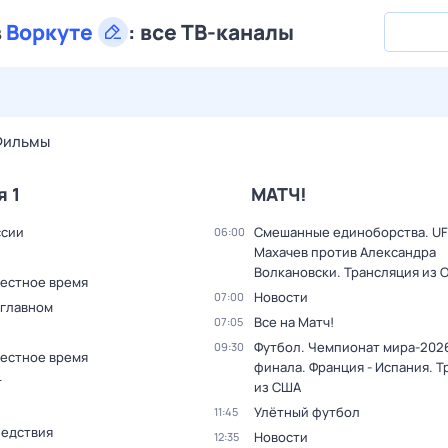
в
Воркуте
:
все ТВ-каналы
30 июл,
чт
31 июл,
пт
1 авг,
сб
2 авг,
вс
3 авг,
пн
4 а
Фильмы
я 1
МАТЧ!
ссии
Смешанные единоборства. UF
06:00
Махачев против Александра
Волкановски. Трансляция из 
Местное время
Новости
07:00
 главном
Все на Матч!
07:05
Футбол. Чемпионат мира-2026
09:30
Местное время
финала. Франция - Испания. 
т
из США
Улётный футбол
11:45
ледствия
Новости
12:35